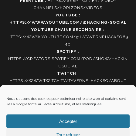
PEERTUBE :
HTTPS://SKEPTIKON.FR/VIDEO-
CHANNELS/HORIZONS/VIDEOS
YOUTUBE :
HTTPS://WWW.YOUTUBE.COM/@HACKING-SOCIAL
YOUTUBE CHAINE SECONDAIRE :
HTTPS://WWW.YOUTUBE.COM/@LATAVERNEHACKSO69
46
SPOTIFY :
HTTPS://CREATORS.SPOTIFY.COM/POD/SHOW/HACKIN
GSOCIAL
TWITCH :
HTTPS://WWW.TWITCH.TV/TAVERNE_HACKSO/ABOUT
TIKTOK
:
HTTPS://WWW.TIKTOK.COM/@HACKING_SOCIAL
Nous utilisons des cookies pour optimiser notre site web et certains sont
liés à Google fonts, au lecteur Youtube, et les statistiques.
Autres informations
Accepter
Mentions Légales
|
Politique de cookies
Tout refuser