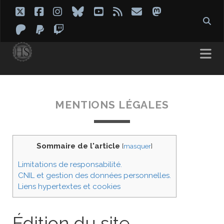
twitter
facebook
instagram
bluesky
youtube
rss
email
mastodon
patreon
paypal
twitch
MENTIONS LÉGALES
Sommaire de l'article
[
masquer
]
Limitations de responsabilité.
CNIL et gestion des données personnelles.
Liens hypertextes et cookies
Édition du site