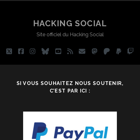
HACKING SOCIAL
Site officiel du Hacking Social
twitter
facebook
instagram
bluesky
youtube
rss
email
mastodon
patreon
paypa
tw
SI VOUS SOUHAITEZ NOUS SOUTENIR,
C’EST PAR ICI :