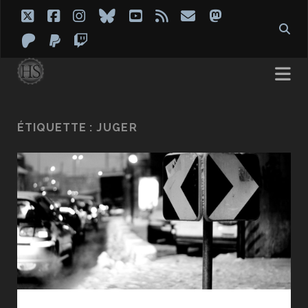
twitter
facebook
instagram
bluesky
youtube
rss
email
mastodon
patreon
paypal
twitch
ÉTIQUETTE :
JUGER