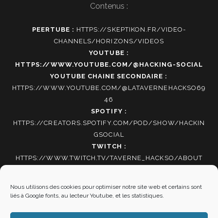
Contenus :
PEERTUBE :
HTTPS://SKEPTIKON.FR/VIDEO-
CHANNELS/HORIZONS/VIDEOS
YOUTUBE :
HTTPS://WWW.YOUTUBE.COM/@HACKING-SOCIAL
YOUTUBE CHAINE SECONDAIRE :
HTTPS://WWW.YOUTUBE.COM/@LATAVERNEHACKSO69
46
SPOTIFY :
HTTPS://CREATORS.SPOTIFY.COM/POD/SHOW/HACKIN
GSOCIAL
TWITCH :
HTTPS://WWW.TWITCH.TV/TAVERNE_HACKSO/ABOUT
TIKTOK
:
HTTPS://WWW.TIKTOK.COM/@HACKING_SOCIAL
Nous utilisons des cookies pour optimiser notre site web et certains sont
liés à Google fonts, au lecteur Youtube, et les statistiques.
Autres informations