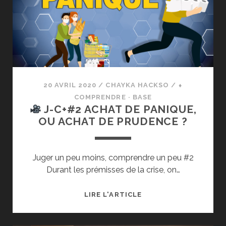
DEVENIR
AUTORITAIRE
QUAND
LA
SITUATION
Y
POUSSE ?
20 AVRIL 2020
/
CHAYKA HACKSO
/
⬧
COMPRENDRE · BASE
J-C+#2 ACHAT DE PANIQUE,
OU ACHAT DE PRUDENCE ?
Juger un peu moins, comprendre un peu #2
Durant les prémisses de la crise, on…
LIRE L'ARTICLE
J-
C+#2