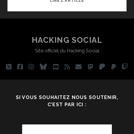
LIRE L'ARTICLE
JUGER
UN
PEU
MOINS,
COMPRENDRE
HACKING SOCIAL
UN
Site officiel du Hacking Social
PEU
PLUS
twitter
facebook
instagram
bluesky
youtube
rss
email
mastodon
patreon
paypa
tw
SI VOUS SOUHAITEZ NOUS SOUTENIR,
C’EST PAR ICI :