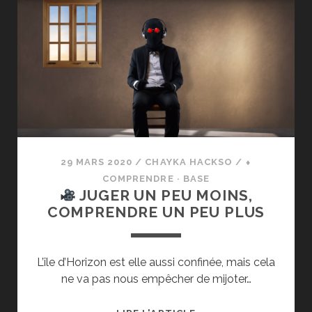
ACHAT
DE
PANIQUE,
OU
ACHAT
DE
PRUDENCE ?
29 MARS 2020
/
CHAYKA HACKSO
/
⬧
COMPRENDRE · BASE
JUGER UN PEU MOINS,
COMPRENDRE UN PEU PLUS
L’île d’Horizon est elle aussi confinée, mais cela
ne va pas nous empêcher de mijoter…