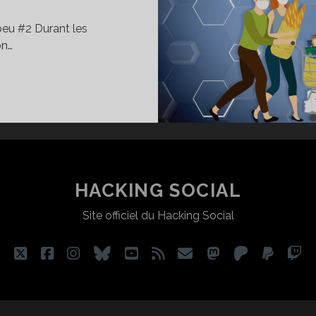
eu #2 Durant les
on…
+#2
CHAT
E
NIQUE,
U
HACKING SOCIAL
CHAT
E
Site officiel du Hacking Social
UDENCE ?
twitter
facebook
instagram
bluesky
youtube
rss
email
mastodon
patreon
paypa
tw