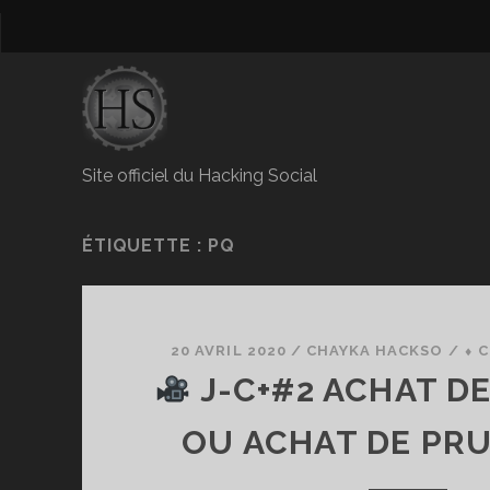
Site officiel du Hacking Social
ÉTIQUETTE :
PQ
20 AVRIL 2020
/
CHAYKA HACKSO
/
⬧ 
J-C+#2 ACHAT DE
OU ACHAT DE PR