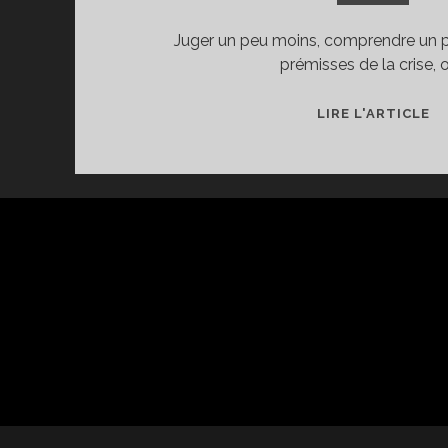
Juger un peu moins, comprendre un p
prémisses de la crise, 
LIRE L'ARTICLE
J-
C
A
D
PA
O
A
D
PR