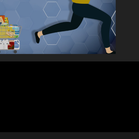
l
itch