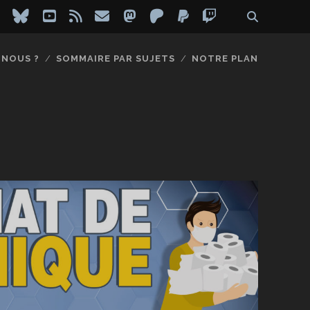
ebook
instagram
bluesky
youtube
rss
email
mastodon
patreon
paypal
twitch
-NOUS ?
SOMMAIRE PAR SUJETS
NOTRE PLAN