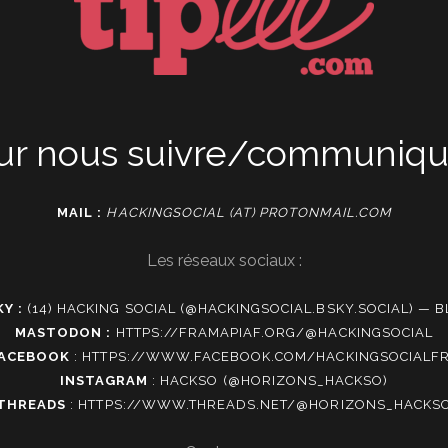
ur nous suivre/communique
MAIL :
HACKINGSOCIAL (AT) PROTONMAIL.COM
Les réseaux sociaux :
Y :
(14) HACKING SOCIAL (@HACKINGSOCIAL.BSKY.SOCIAL) — 
MASTODON :
HTTPS://FRAMAPIAF.ORG/@HACKINGSOCIAL
ACEBOOK
:
HTTPS://WWW.FACEBOOK.COM/HACKINGSOCIALF
INSTAGRAM
:
HACKSO (@HORIZONS_HACKSO)
THREADS
:
HTTPS://WWW.THREADS.NET/@HORIZONS_HACKS