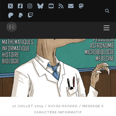
twitter
facebook
instagram
bluesky
youtube
rss
email
mastodon
patreon
paypal
twitch
17 JUILLET 2015
/
VICISS HACKSO
/
MESSAGE À
CARACTÉRE INFORMATIF