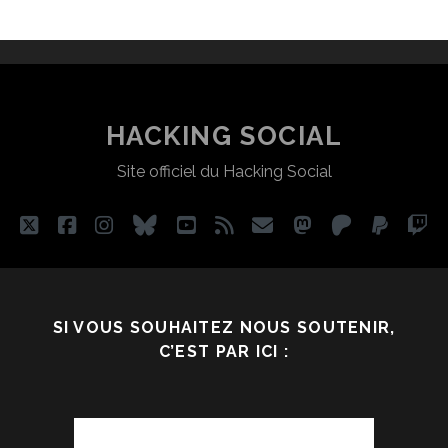
HACKING SOCIAL
Site officiel du Hacking Social
twitter
facebook
instagram
bluesky
youtube
rss
email
mastodon
patreon
paypa
tw
SI VOUS SOUHAITEZ NOUS SOUTENIR,
C’EST PAR ICI :