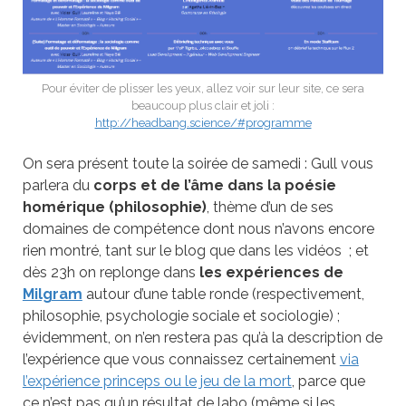
Pour éviter de plisser les yeux, allez voir sur leur site, ce sera
beaucoup plus clair et joli :
http://headbang.science/#programme
On sera présent toute la soirée de samedi : Gull vous
parlera du
corps et de l’âme dans la poésie
homérique (philosophie)
, thème d’un de ses
domaines de compétence dont nous n’avons encore
rien montré, tant sur le blog que dans les vidéos ; et
dès 23h on replonge dans
les expériences de
Milgram
autour d’une table ronde (respectivement,
philosophie, psychologie sociale et sociologie) ;
évidemment, on n’en restera pas qu’à la description de
l’expérience que vous connaissez certainement
via
l’expérience princeps ou le jeu de la mort
, parce que
ce n’est pas qu’un résultat de labo (même si les