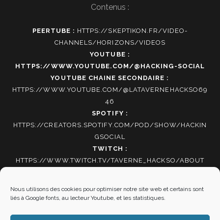
Contenus :
PEERTUBE :
HTTPS://SKEPTIKON.FR/VIDEO-
CHANNELS/HORIZONS/VIDEOS
YOUTUBE :
HTTPS://WWW.YOUTUBE.COM/@HACKING-SOCIAL
YOUTUBE CHAINE SECONDAIRE :
HTTPS://WWW.YOUTUBE.COM/@LATAVERNEHACKSO69
46
SPOTIFY :
HTTPS://CREATORS.SPOTIFY.COM/POD/SHOW/HACKIN
GSOCIAL
TWITCH :
HTTPS://WWW.TWITCH.TV/TAVERNE_HACKSO/ABOUT
TIKTOK
:
HTTPS://WWW.TIKTOK.COM/@HACKING_SOCIAL
Nous utilisons des cookies pour optimiser notre site web et certains sont
liés à Google fonts, au lecteur Youtube, et les statistiques.
Autres informations