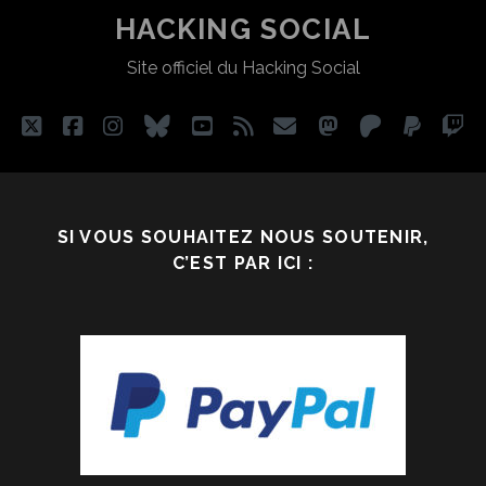
N’EST
PUBLICATIONS
HACKING SOCIAL
PAS
Site officiel du Hacking Social
UN
JEU
twitter
facebook
instagram
bluesky
youtube
rss
email
mastodon
patreon
paypa
tw
NUL »
SI VOUS SOUHAITEZ NOUS SOUTENIR,
C’EST PAR ICI :