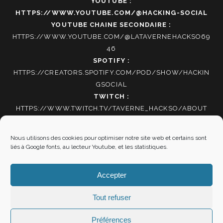
YOUTUBE :
HTTPS://WWW.YOUTUBE.COM/@HACKING-SOCIAL
YOUTUBE CHAINE SECONDAIRE :
HTTPS://WWW.YOUTUBE.COM/@LATAVERNEHACKSO69
46
SPOTIFY :
HTTPS://CREATORS.SPOTIFY.COM/POD/SHOW/HACKIN
GSOCIAL
TWITCH :
HTTPS://WWW.TWITCH.TV/TAVERNE_HACKSO/ABOUT
TIKTOK
:
HTTPS://WWW.TIKTOK.COM/@HACKING_SOCIAL
Nous utilisons des cookies pour optimiser notre site web et certains sont
liés à Google fonts, au lecteur Youtube, et les statistiques.
Autres informations
Accepter
Mentions Légales
|
Politique de cookies
Tout refuser
Préférences