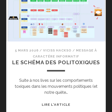
MYTHES
NÉOLIBÉRAUX
DE
LA
DOPAMINE !
(SPOILER,
C’EST
DE
DROITE
5 MARS 2026
/
VICISS HACKSO
/
MESSAGE À
:D)
CARACTÉRE INFORMATIF
LE SCHÉMA DES POLITOXIQUES
Suite à nos lives sur les comportements
toxiques dans les mouvements politiques (et
notre quête…
LE
LIRE L'ARTICLE
SCHÉMA