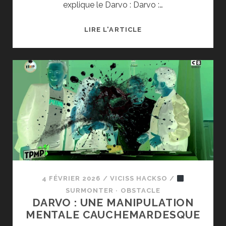
explique le Darvo : Darvo :…
★NE
LIRE L'ARTICLE
PLUS
ÊTRE
INSTRUMENTALISÉ
PAR
LA
MANIPULATION
DARVO
4 FÉVRIER 2026
/
VICISS HACKSO
/
SURMONTER · OBSTACLE
DARVO : UNE MANIPULATION
MENTALE CAUCHEMARDESQUE