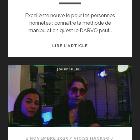
Excellente nouvelle pour les personnes
honnêtes : connaître la méthode de
manipulation qu’est le DARVO peut…
DARVO :
LIRE L'ARTICLE
UNE
MANIPULATION
MENTALE
CAUCHEMARDESQUE
1 NOVEMBRE 2025
/
VICISS HACKSO
/