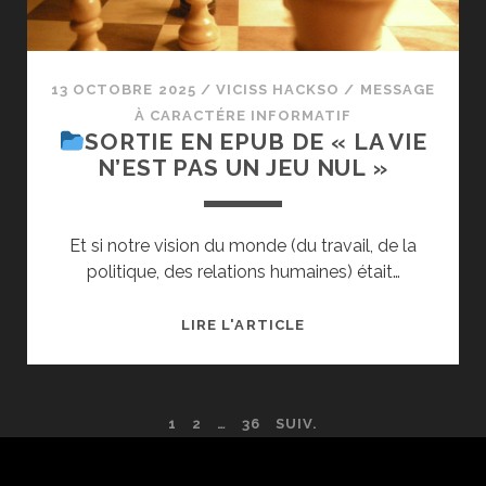
13 OCTOBRE 2025
/
VICISS HACKSO
/
MESSAGE
À CARACTÉRE INFORMATIF
SORTIE EN EPUB DE « LA VIE
N’EST PAS UN JEU NUL »
Et si notre vision du monde (du travail, de la
politique, des relations humaines) était…
LIRE L'ARTICLE
SORTIE
EN
EPUB
PAGINATION
1
2
…
36
SUIV.
DE
« LA
DES
VIE