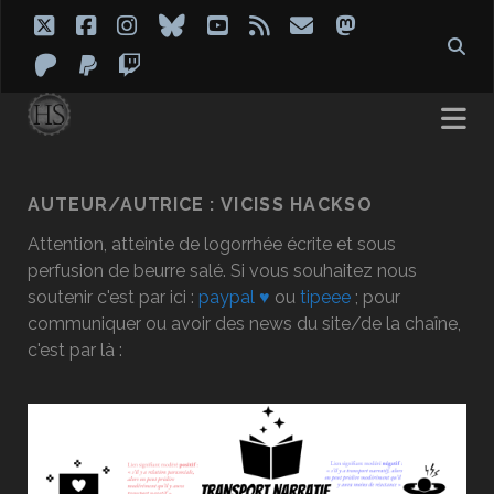
twitter
facebook
instagram
bluesky
youtube
rss
email
mastodon
patreon
paypal
twitch
AUTEUR/AUTRICE :
VICISS HACKSO
Attention, atteinte de logorrhée écrite et sous
perfusion de beurre salé. Si vous souhaitez nous
soutenir c'est par ici :
paypal ♥
ou
tipeee
; pour
communiquer ou avoir des news du site/de la chaîne,
c'est par là :