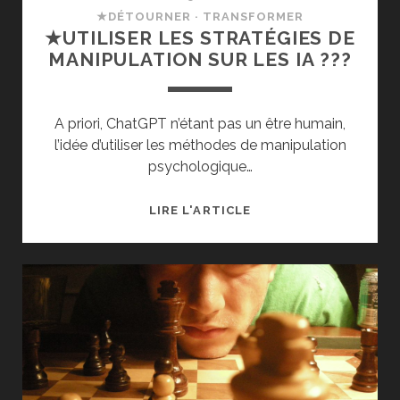
★DÉTOURNER · TRANSFORMER
★UTILISER LES STRATÉGIES DE
MANIPULATION SUR LES IA ???
A priori, ChatGPT n’étant pas un être humain,
l’idée d’utiliser les méthodes de manipulation
psychologique…
★UTILISER
LIRE L'ARTICLE
LES
STRATÉGIES
DE
MANIPULATION
SUR
LES
IA ???