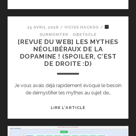
COMMENT
FAIRE
PASSER
UN
25 AVRIL 2026
/
VICISS HACKSO
/
MESSAGE
SURMONTER · OBSTACLE
[REVUE DU WEB] LES MYTHES
POLITIQUE
NÉOLIBÉRAUX DE LA
SANS
DOPAMINE ! (SPOILER, C’EST
GÉNÉRER
DE DROITE :D)
DE
LA
RÉACTANCE ?
Je vous avais déjà rapidement évoqué le besoin
de démystifier les mythes au sujet de…
[REVUE
LIRE L'ARTICLE
DU
WEB]
LES