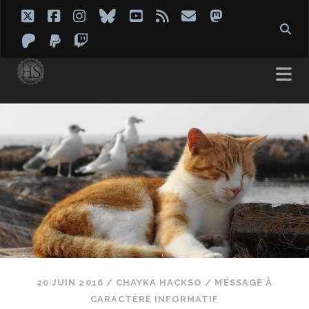
twitter
facebook
instagram
bluesky
youtube
rss
email
mastodon
patreon
paypal
twitch
20 JUIN 2016
/
CHAYKA HACKSO
/
MESSAGE À
CARACTÉRE INFORMATIF