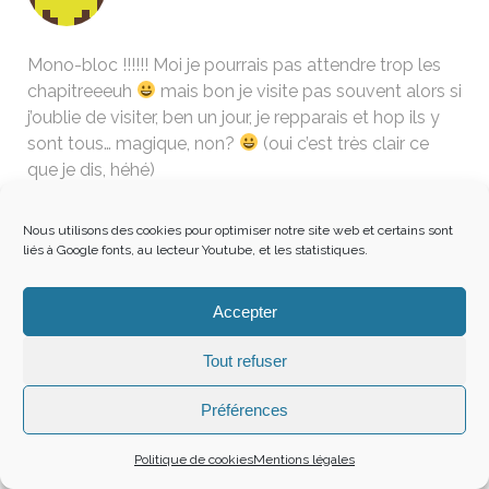
Mono-bloc !!!!!! Moi je pourrais pas attendre trop les
chapitreeeuh
mais bon je visite pas souvent alors si
j’oublie de visiter, ben un jour, je repparais et hop ils y
sont tous… magique, non?
(oui c’est très clair ce
que je dis, héhé)
Bon sinon je poste presque 1 mois en retard ! si j’avais
su…
Nous utilisons des cookies pour optimiser notre site web et certains sont
Et ouai et je voulais juste dire A BAS LE
liés à Google fonts, au lecteur Youtube, et les statistiques.
CAPITALISME, ça y est c’est dit,
bon allez lol
Accepter
bisou
Tout refuser
PS : non je suis pas folle, je retrouve juste mon ordi, ça
me fait dire des bêtises
Préférences
Politique de cookies
Mentions légales
VICISS0HACKSO