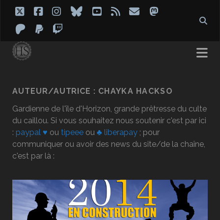
twitter
facebook
instagram
bluesky
youtube
rss
email
mastodon
patreon
paypal
twitch
AUTEUR/AUTRICE :
CHAYKA HACKSO
Gardienne de l'île d'Horizon, grande prêtresse du culte
du caillou. Si vous souhaitez nous soutenir c'est par ici
:
paypal ♥
ou
tipeee
ou
♣ liberapay
; pour
communiquer ou avoir des news du site/de la chaîne,
c'est par là :