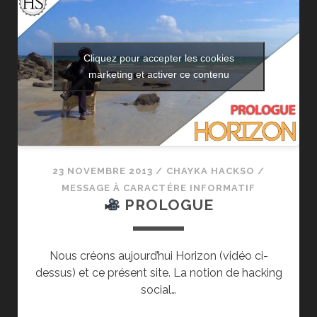
LA
CONSTRUCTION?
Cliquez pour accepter les cookies
marketing et activer ce contenu
23 NOVEMBRE 2013
/
CHAYKA HACKSO
/
MESSAGE À CARACTÉRE INFORMATIF
PROLOGUE
Nous créons aujourd’hui Horizon (vidéo ci-
dessus) et ce présent site. La notion de hacking
social…