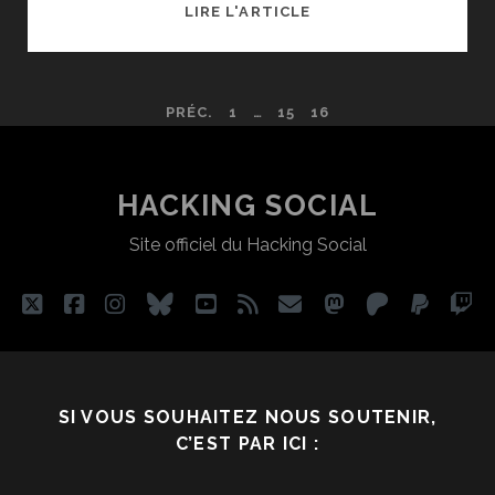
LIRE L'ARTICLE
PROLOGUE
PAGINATION
PRÉC.
1
…
15
16
DES
PUBLICATIONS
HACKING SOCIAL
Site officiel du Hacking Social
twitter
facebook
instagram
bluesky
youtube
rss
email
mastodon
patreon
paypa
tw
SI VOUS SOUHAITEZ NOUS SOUTENIR,
C’EST PAR ICI :