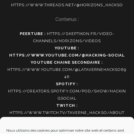
HTTPS://WWW.THREADS.NET/@HORIZONS_HACKSO
Contenus :
PEERTUBE :
HTTPS://SKEPTIKON.FR/VIDEO-
CHANNELS/HORIZONS/VIDEOS
YOUTUBE :
HTTPS://WWW.YOUTUBE.COM/@HACKING-SOCIAL
YOUTUBE CHAINE SECONDAIRE :
HTTPS://WWW.YOUTUBE.COM/@LATAVERNEHACKSO69
46
SPOTIFY :
HTTPS://CREATORS.SPOTIFY.COM/POD/SHOW/HACKIN
GSOCIAL
TWITCH :
HTTPS://WWW.TWITCH.TV/TAVERNE_HACKSO/ABOUT
TIKTOK
:
HTTPS://WWW.TIKTOK.COM/@HACKING_SOCIAL
Nous utilisons des cookies pour optimiser notre site web et certains sont