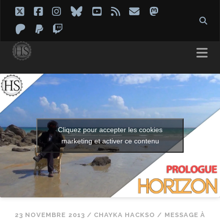
twitter
facebook
instagram
bluesky
youtube
rss
email
mastodon
patreon
paypal
twitch
Cliquez pour accepter les cookies
marketing et activer ce contenu
23 NOVEMBRE 2013
/
CHAYKA HACKSO
/
MESSAGE À