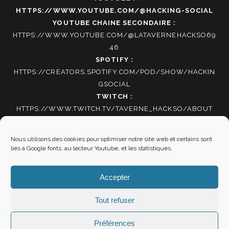
HTTPS://WWW.YOUTUBE.COM/@HACKING-SOCIAL
YOUTUBE CHAINE SECONDAIRE :
HTTPS://WWW.YOUTUBE.COM/@LATAVERNEHACKSO69
46
SPOTIFY :
HTTPS://CREATORS.SPOTIFY.COM/POD/SHOW/HACKIN
GSOCIAL
TWITCH :
HTTPS://WWW.TWITCH.TV/TAVERNE_HACKSO/ABOUT
TIKTOK
:
HTTPS://WWW.TIKTOK.COM/@HACKING_SOCIAL
Nous utilisons des cookies pour optimiser notre site web et certains sont
liés à Google fonts, au lecteur Youtube, et les statistiques.
Autres informations
Accepter
Mentions Légales
|
Politique de cookies
Tout refuser
Préférences