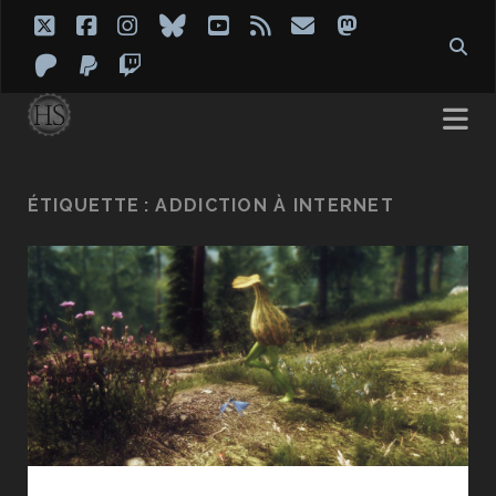
twitter
facebook
instagram
bluesky
youtube
rss
email
mastodon
patreon
paypal
twitch
ÉTIQUETTE :
ADDICTION À INTERNET