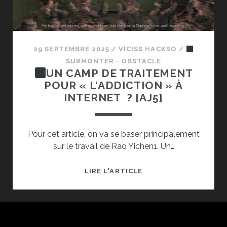
29 SEPTEMBRE 2025
/
VICISS HACKSO
/
SURMONTER · OBSTACLE
UN CAMP DE TRAITEMENT
POUR « L’ADDICTION » À
INTERNET ? [AJ5]
Pour cet article, on va se baser principalement
sur le travail de Rao Yichen1. Un…
LIRE L'ARTICLE
UN
CAMP
DE
TRAITEMENT