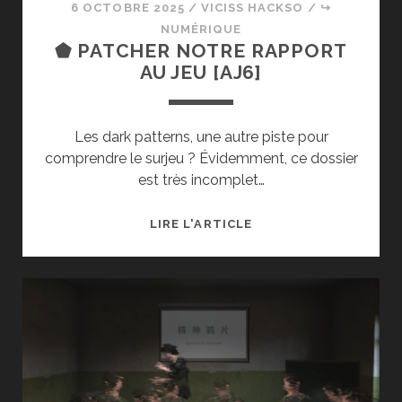
6 OCTOBRE 2025
/
VICISS HACKSO
/
↪
NUMÉRIQUE
⬟ PATCHER NOTRE RAPPORT
AU JEU [AJ6]
Les dark patterns, une autre piste pour
comprendre le surjeu ? Évidemment, ce dossier
est très incomplet…
⬟
LIRE L'ARTICLE
PATCHER
NOTRE
RAPPORT
AU
JEU
[AJ6]