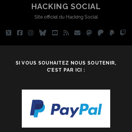
POUR
HACKING SOCIAL
« L’ADDICTION » À
Site officiel du Hacking Social
INTERNET
?
[AJ5]
twitter
facebook
instagram
bluesky
youtube
rss
email
mastodon
patreon
paypa
tw
SI VOUS SOUHAITEZ NOUS SOUTENIR,
C’EST PAR ICI :