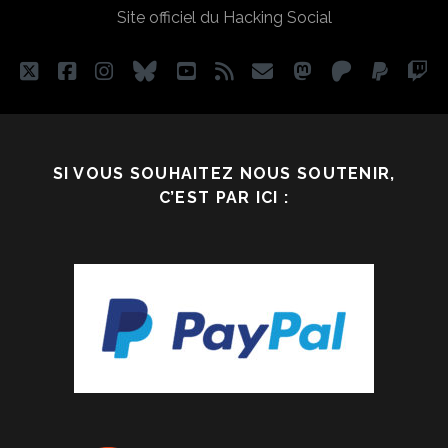
Site officiel du Hacking Social
RÉVOLUTION
PERSONNELLE
twitter
facebook
instagram
bluesky
youtube
rss
email
mastodon
patreon
paypa
tw
SI VOUS SOUHAITEZ NOUS SOUTENIR,
C’EST PAR ICI :