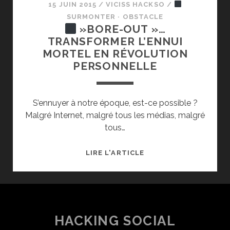
15 JUIN 2015
/
VICISS HACKSO
/
SURMONTER · OBSTACLE
»BORE-OUT »…
TRANSFORMER L’ENNUI
MORTEL EN RÉVOLUTION
PERSONNELLE
S’ennuyer à notre époque, est-ce possible ?
Malgré Internet, malgré tous les médias, malgré
tous…
LIRE L'ARTICLE
»BORE-
OUT »…
TRANSFORMER
L’ENNUI
MORTEL
HACKING SOCIAL
EN