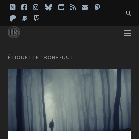
twitter
facebook
instagram
bluesky
youtube
rss
email
mastodon
patreon
paypal
twitch
ÉTIQUETTE :
BORE-OUT