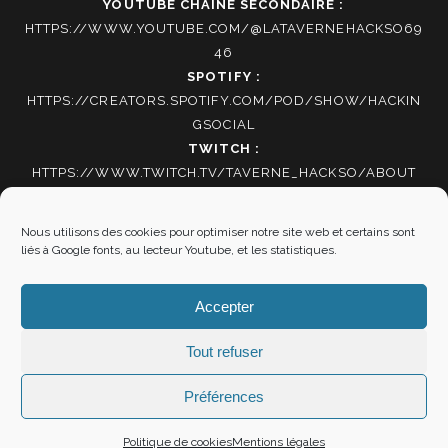
YOUTUBE CHAINE SECONDAIRE :
HTTPS://WWW.YOUTUBE.COM/@LATAVERNEHACKSO69
46
SPOTIFY :
HTTPS://CREATORS.SPOTIFY.COM/POD/SHOW/HACKIN
GSOCIAL
TWITCH :
HTTPS://WWW.TWITCH.TV/TAVERNE_HACKSO/ABOUT
TIKTOK
:
HTTPS://WWW.TIKTOK.COM/@HACKING_SOCIAL
Nous utilisons des cookies pour optimiser notre site web et certains sont
liés à Google fonts, au lecteur Youtube, et les statistiques.
Autres informations
Accepter
Mentions Légales
|
Politique de cookies
Tout refuser
Préférences
"SOYEZ RÉSOLUS DE NE SERVIR PLUS ET VOUS VOILÀ
Politique de cookies
Mentions légales
LIBRES" LA BOÉTIE