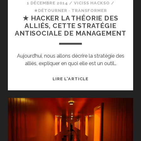
CELA
1 DÉCEMBRE 2014
/
VICISS HACKSO
/
VA
★DÉTOURNER · TRANSFORMER
VOUS
★ HACKER LA THÉORIE DES
ÉPATER
ALLIÉS, CETTE STRATÉGIE
!
ANTISOCIALE DE MANAGEMENT
Aujourd’hui, nous allons décrire la stratégie des
alliés, expliquer en quoi elle est un outil…
★
LIRE L'ARTICLE
HACKER
LA
THÉORIE
DES
ALLIÉS,
CETTE
STRATÉGIE
ANTISOCIALE