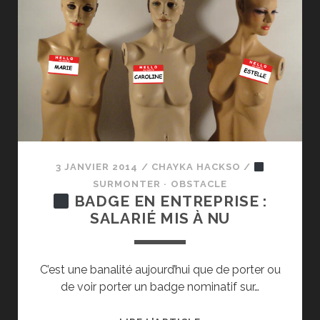
PAR
L’ENGAGEMENT
:
UN
EXEMPLE
AVEC
ORANGE
/
FRANCE
TÉLÉCOM
3 JANVIER 2014
/
CHAYKA HACKSO
/
SURMONTER · OBSTACLE
BADGE EN ENTREPRISE :
SALARIÉ MIS À NU
C’est une banalité aujourd’hui que de porter ou
de voir porter un badge nominatif sur…