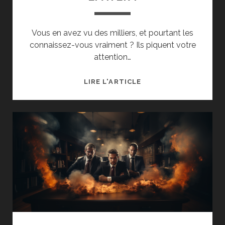
Vous en avez vu des milliers, et pourtant les
connaissez-vous vraiment ? Ils piquent votre
attention…
★
LIRE L'ARTICLE
CLICKBAIT
:
ARRÊTEZ
TOUT
!
VOICI
LES
SECRETS
DES
TITRES
RACOLEURS,