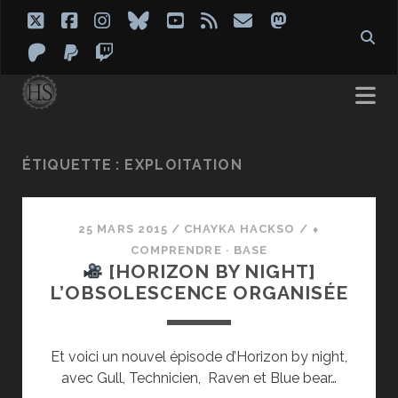
twitter
facebook
instagram
bluesky
youtube
rss
email
mastodon
patreon
paypal
twitch
ÉTIQUETTE :
EXPLOITATION
25 MARS 2015
/
CHAYKA HACKSO
/
⬧
COMPRENDRE · BASE
[HORIZON BY NIGHT]
L’OBSOLESCENCE ORGANISÉE
Et voici un nouvel épisode d’Horizon by night,
avec Gull, Technicien, Raven et Blue bear…