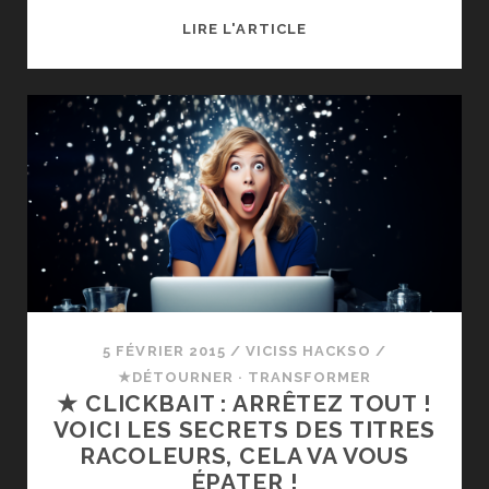
LIRE L'ARTICLE
[HORIZON
BY
NIGHT]
L’OBSOLESCENCE
ORGANISÉE
5 FÉVRIER 2015
/
VICISS HACKSO
/
★DÉTOURNER · TRANSFORMER
★ CLICKBAIT : ARRÊTEZ TOUT !
VOICI LES SECRETS DES TITRES
RACOLEURS, CELA VA VOUS
ÉPATER !