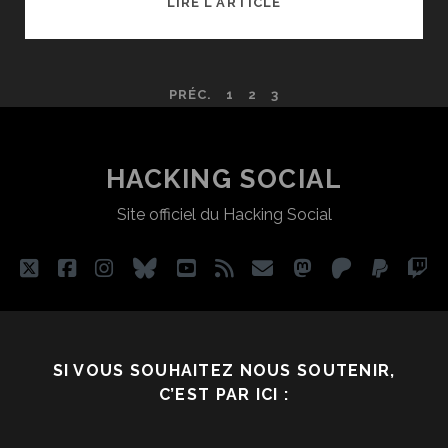
LIRE L'ARTICLE
BADGE
EN
ENTREPRISE
PAGINATION
PRÉC.
1
2
3
:
SALARIÉ
DES
MIS
À
PUBLICATIONS
HACKING SOCIAL
NU
Site officiel du Hacking Social
twitter
facebook
instagram
bluesky
youtube
rss
email
mastodon
patreon
paypa
tw
SI VOUS SOUHAITEZ NOUS SOUTENIR,
C’EST PAR ICI :