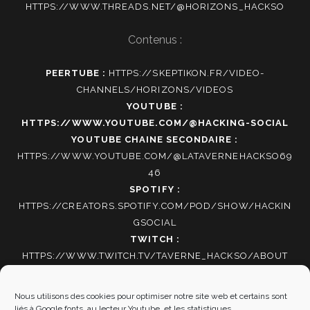
HTTPS://WWW.THREADS.NET/@HORIZONS_HACKSO
Contenus :
PEERTUBE :
HTTPS://SKEPTIKON.FR/VIDEO-
CHANNELS/HORIZONS/VIDEOS
YOUTUBE :
HTTPS://WWW.YOUTUBE.COM/@HACKING-SOCIAL
YOUTUBE CHAINE SECONDAIRE :
HTTPS://WWW.YOUTUBE.COM/@LATAVERNEHACKSO69
46
SPOTIFY :
HTTPS://CREATORS.SPOTIFY.COM/POD/SHOW/HACKIN
GSOCIAL
TWITCH :
HTTPS://WWW.TWITCH.TV/TAVERNE_HACKSO/ABOUT
TIKTOK
:
HTTPS://WWW.TIKTOK.COM/@HACKING_SOCIAL
Nous utilisons des cookies pour optimiser notre site web et certains sont
liés à Google fonts, au lecteur Youtube, et les statistiques.