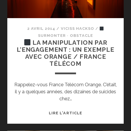
DE
MANAGEMENT
2 AVRIL 2014
/
VICISS HACKSO
/
SURMONTER · OBSTACLE
LA MANIPULATION PAR
L’ENGAGEMENT : UN EXEMPLE
AVEC ORANGE / FRANCE
TÉLÉCOM
Rappelez-vous France Télécom Orange. C’était,
il y a quelques années, des dizaines de suicides
chez…
LIRE L'ARTICLE
LA
MANIPULATION