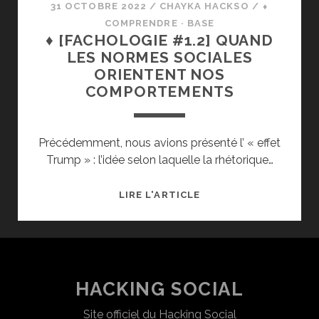
31 OCTOBRE 2022
/
CHAYKA HACKSO
/
⬧
COMPRENDRE · BASE
♦ [FACHOLOGIE #1.2] QUAND
LES NORMES SOCIALES
ORIENTENT NOS
COMPORTEMENTS
Précédemment, nous avions présenté l’ « effet
Trump » : l’idée selon laquelle la rhétorique…
♦
LIRE L'ARTICLE
[FACHOLOGIE
#1.2]
QUAND
LES
NORMES
HACKING SOCIAL
SOCIALES
Site officiel du Hacking Social
ORIENTENT