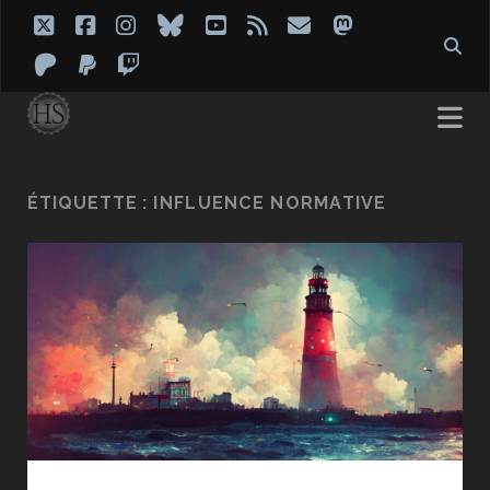
twitter
facebook
instagram
bluesky
youtube
rss
email
mastodon
patreon
paypal
twitch
ÉTIQUETTE :
INFLUENCE NORMATIVE