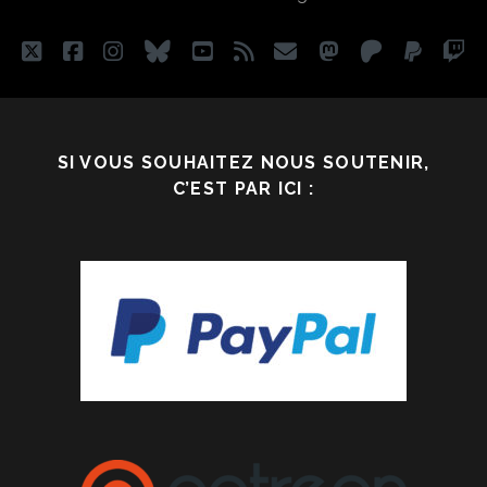
NOS
COMPORTEMENTS
twitter
facebook
instagram
bluesky
youtube
rss
email
mastodon
patreon
paypa
tw
SI VOUS SOUHAITEZ NOUS SOUTENIR,
C’EST PAR ICI :