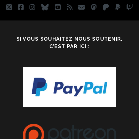
twitter
facebook
instagram
bluesky
youtube
rss
email
mastodon
patreon
paypa
tw
SI VOUS SOUHAITEZ NOUS SOUTENIR,
C’EST PAR ICI :