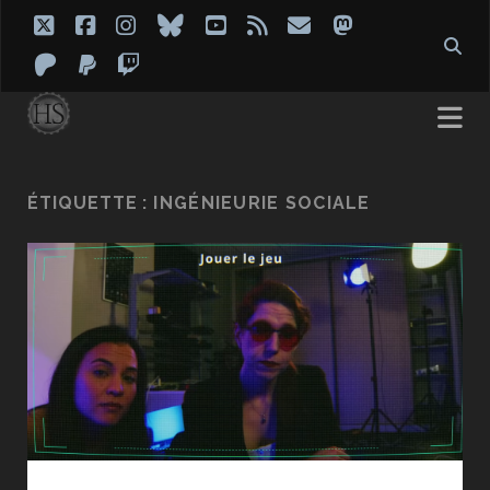
twitter
facebook
instagram
bluesky
youtube
rss
email
mastodon
patreon
paypal
twitch
ÉTIQUETTE :
INGÉNIEURIE SOCIALE