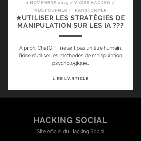
1 NOVEMBRE 2025
/
VICISS HACKSO
/
★DÉTOURNER · TRANSFORMER
★UTILISER LES STRATÉGIES DE
MANIPULATION SUR LES IA ???
A priori, ChatGPT n’étant pas un être humain,
l’idée d’utiliser les méthodes de manipulation
psychologique…
★UTILISER
LIRE L'ARTICLE
LES
STRATÉGIES
DE
MANIPULATION
SUR
HACKING SOCIAL
LES
Site officiel du Hacking Social
IA ???