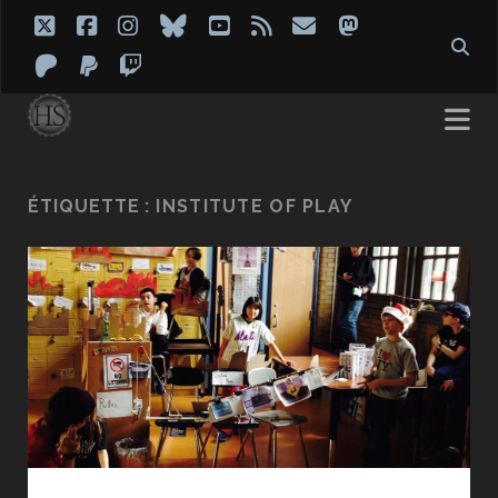
twitter
facebook
instagram
bluesky
youtube
rss
email
mastodon
patreon
paypal
twitch
ÉTIQUETTE :
INSTITUTE OF PLAY