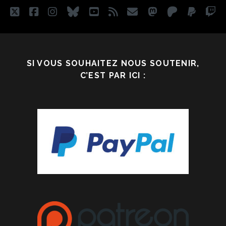
twitter
facebook
instagram
bluesky
youtube
rss
email
mastodon
patreon
paypa
tw
SI VOUS SOUHAITEZ NOUS SOUTENIR,
C’EST PAR ICI :