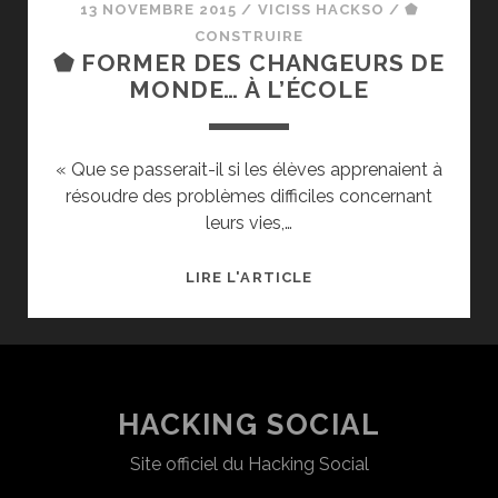
13 NOVEMBRE 2015
/
VICISS HACKSO
/
⬟
CONSTRUIRE
⬟ FORMER DES CHANGEURS DE
MONDE… À L’ÉCOLE
« Que se passerait-il si les élèves apprenaient à
résoudre des problèmes difficiles concernant
leurs vies,…
⬟
LIRE L'ARTICLE
FORMER
DES
CHANGEURS
DE
MONDE…
HACKING SOCIAL
À
Site officiel du Hacking Social
L’ÉCOLE