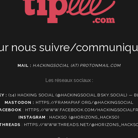
ur nous suivre/communique
MAIL :
HACKINGSOCIAL (AT) PROTONMAIL.COM
Les réseaux sociaux :
Y :
(14) HACKING SOCIAL (@HACKINGSOCIAL.BSKY.SOCIAL) — 
MASTODON :
HTTPS://FRAMAPIAF.ORG/@HACKINGSOCIAL
ACEBOOK
:
HTTPS://WWW.FACEBOOK.COM/HACKINGSOCIALF
INSTAGRAM
:
HACKSO (@HORIZONS_HACKSO)
THREADS
:
HTTPS://WWW.THREADS.NET/@HORIZONS_HACKS