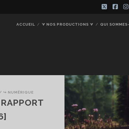
twitter
fac
ACCUEIL
⮛ NOS PRODUCTIONS ⮛
QUI SOMMES
/
↪ NUMÉRIQUE
 RAPPORT
6]