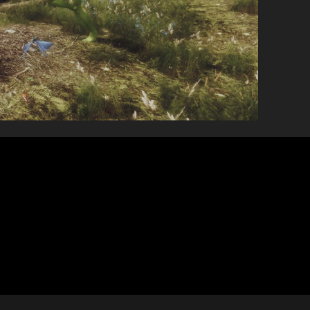
l
itch