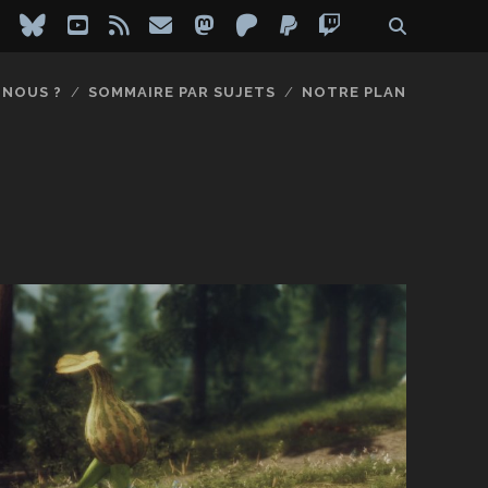
ebook
instagram
bluesky
youtube
rss
email
mastodon
patreon
paypal
twitch
-NOUS ?
SOMMAIRE PAR SUJETS
NOTRE PLAN