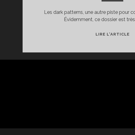
Les dark patterns, une autre piste pour c
Évidemment, ce dossier est trè
⬟
LIRE L'ARTICLE
P
N
R
A
JE
[A