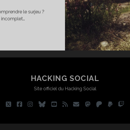
omprendre le surjeu ?
s incomplet…
ATCHER
OTRE
APPORT
U
U
J6]
HACKING SOCIAL
Site officiel du Hacking Social
twitter
facebook
instagram
bluesky
youtube
rss
email
mastodon
patreon
paypa
tw