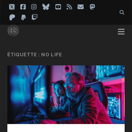
twitter
facebook
instagram
bluesky
youtube
rss
email
mastodon
patreon
paypal
twitch
ÉTIQUETTE :
NO LIFE