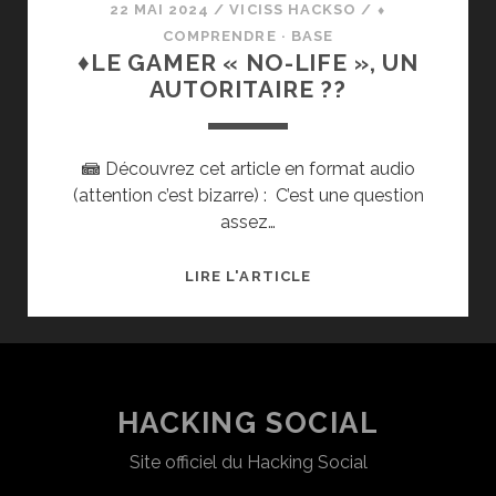
22 MAI 2024
/
VICISS HACKSO
/
⬧
COMPRENDRE · BASE
♦LE GAMER « NO-LIFE », UN
AUTORITAIRE ??
📾 Découvrez cet article en format audio
(attention c’est bizarre) : C’est une question
assez…
♦LE
LIRE L'ARTICLE
GAMER
« NO-
LIFE »,
UN
AUTORITAIRE
HACKING SOCIAL
??
Site officiel du Hacking Social