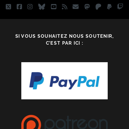
twitter
facebook
instagram
bluesky
youtube
rss
email
mastodon
patreon
paypa
tw
SI VOUS SOUHAITEZ NOUS SOUTENIR,
C’EST PAR ICI :