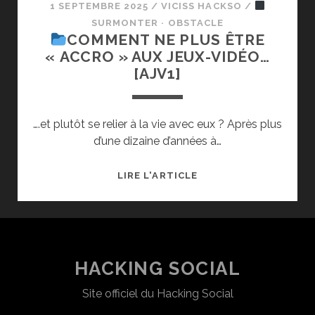
1 SEPTEMBRE 2025
/
VICISS HACKSO
/
SURMONTER · OBSTACLE
COMMENT NE PLUS ÊTRE
« ACCRO » AUX JEUX-VIDÉO…
[AJV1]
….et plutôt se relier à la vie avec eux ? Après plus
d’une dizaine d’années à…
LIRE L'ARTICLE
COMMENT
NE
PLUS
ÊTRE
« ACCRO »
HACKING SOCIAL
AUX
Site officiel du Hacking Social
JEUX-
VIDÉO…