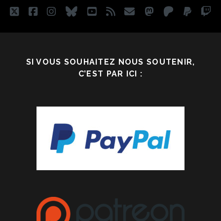
[AJV1]
twitter
facebook
instagram
bluesky
youtube
rss
email
mastodon
patreon
paypa
tw
SI VOUS SOUHAITEZ NOUS SOUTENIR,
C’EST PAR ICI :