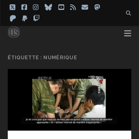
twitter
facebook
instagram
bluesky
youtube
rss
email
mastodon
patreon
paypal
twitch
ÉTIQUETTE :
NUMÉRIQUE