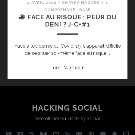
4 AVRIL 2020
/
CHAYKA HACKSO
/
⬧
COMPRENDRE · BASE
FACE AU RISQUE : PEUR OU
DÉNI ? J-C+#1
Face à l’épidémie du Covid-19, il apparaît difficile
de se situer soi-même face au risque :…
LIRE L'ARTICLE
FACE
AU
RISQUE :
PEUR
OU
HACKING SOCIAL
DÉNI ?
Site officiel du Hacking Social
J-
C+#1
twitter
facebook
instagram
bluesky
youtube
rss
email
mastodon
patreon
paypa
tw