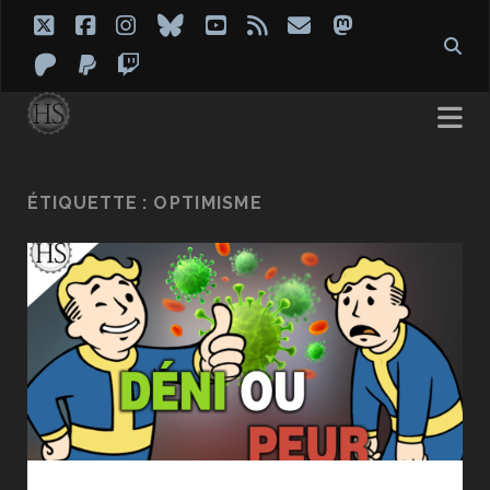
twitter
facebook
instagram
bluesky
youtube
rss
email
mastodon
patreon
paypal
twitch
ÉTIQUETTE :
OPTIMISME