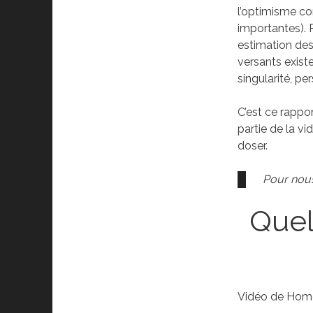
l’optimisme com
importantes). 
estimation des
versants exist
singularité, pe
C’est ce rappo
partie de la vi
doser.
Pour nous
Quel
Vidéo de Homo 