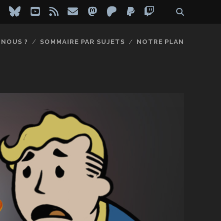
ebook
instagram
bluesky
youtube
rss
email
mastodon
patreon
paypal
twitch
-NOUS ?
SOMMAIRE PAR SUJETS
NOTRE PLAN