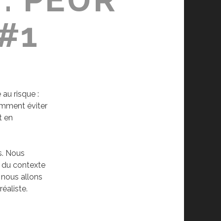
+#1
 au risque :
omment éviter
t en
s. Nous
t du contexte
 nous allons
réaliste.