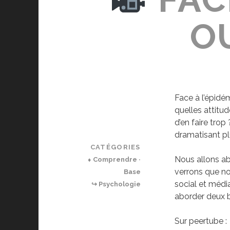
OU
Face à l’épidém
quelles attit
d’en faire trop
dramatisant pl
CATÉGORIES
Nous allons ab
⬧ Comprendre ·
verrons que no
Base
social et médi
↪ Psychologie
aborder deux bi
Sur peertube :