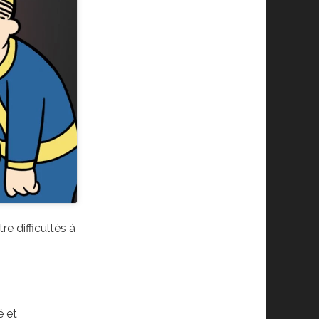
re difficultés à
é et