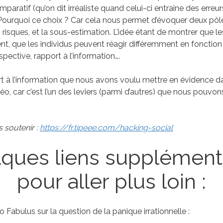
paratif (qu’on dit irréaliste quand celui-ci entraîne des erreur
Pourquoi ce choix ? Car cela nous permet d’évoquer deux pôles
 risques, et la sous-estimation. L’idée étant de montrer que l
ent, que les individus peuvent réagir différemment en fonction
rspective, rapport à l’information….
rt à l’information que nous avons voulu mettre en évidence 
déo, car c’est l’un des leviers (parmi d’autres) que nous pouvon
 soutenir :
https://fr.tipeee.com/hacking-social
ques liens supplément
pour aller plus loin :
Fabulus sur la question de la panique irrationnelle :