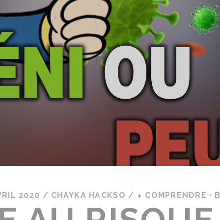
VRIL 2020
/
CHAYKA HACKSO
/
⬧ COMPRENDRE · 
E AU RISQUE 