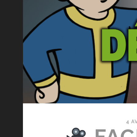
4 A
FAC