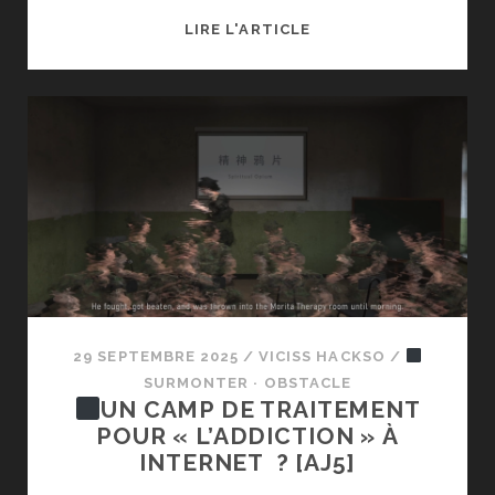
⬟
LIRE L'ARTICLE
PATCHER
NOTRE
RAPPORT
AU
JEU
[AJ6]
29 SEPTEMBRE 2025
/
VICISS HACKSO
/
SURMONTER · OBSTACLE
UN CAMP DE TRAITEMENT
POUR « L’ADDICTION » À
INTERNET ? [AJ5]