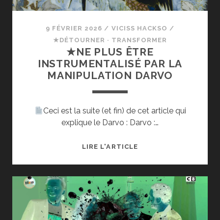
C’EST
DE
DROITE
9 FÉVRIER 2026
/
VICISS HACKSO
/
:D)
★DÉTOURNER · TRANSFORMER
★NE PLUS ÊTRE
INSTRUMENTALISÉ PAR LA
MANIPULATION DARVO
Ceci est la suite (et fin) de cet article qui
explique le Darvo : Darvo :…
★NE
LIRE L'ARTICLE
PLUS
ÊTRE
INSTRUMENTALISÉ
PAR
LA
MANIPULATION