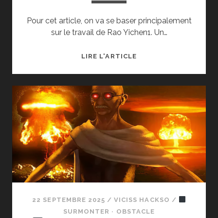
Pour cet article, on va se baser principalement
sur le travail de Rao Yichen1. Un…
LIRE L'ARTICLE
UN
CAMP
DE
TRAITEMENT
POUR
« L’ADDICTION » À
INTERNET
?
[AJ5]
22 SEPTEMBRE 2025
/
VICISS HACKSO
/
SURMONTER · OBSTACLE