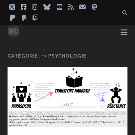
twitter
facebook
instagram
bluesky
youtube
rss
email
mastodon
patreon
paypal
twitch
CATÉGORIE :
↪ PSYCHOLOGIE