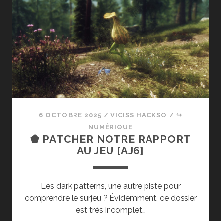
MENTALE
CAUCHEMARDESQUE
6 OCTOBRE 2025
/
VICISS HACKSO
/
↪
NUMÉRIQUE
⬟ PATCHER NOTRE RAPPORT
AU JEU [AJ6]
Les dark patterns, une autre piste pour
comprendre le surjeu ? Évidemment, ce dossier
est très incomplet…