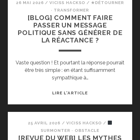
26 MAI 2026
/
VICISS HACKSO
/
★DÉTOURNER
· TRANSFORMER
[BLOG] COMMENT FAIRE
PASSER UN MESSAGE
POLITIQUE SANS GÉNÉRER DE
LA RÉACTANCE ?
Vaste question ! Et pourtant la réponse pourrait
être très simple : en étant suffisamment
sympathique à…
[BLOG]
LIRE L'ARTICLE
COMMENT
FAIRE
PASSER
UN
25 AVRIL 2026
/
VICISS HACKSO
/
MESSAGE
SURMONTER · OBSTACLE
[REVUE DU WEB] LES MYTHES
POLITIQUE