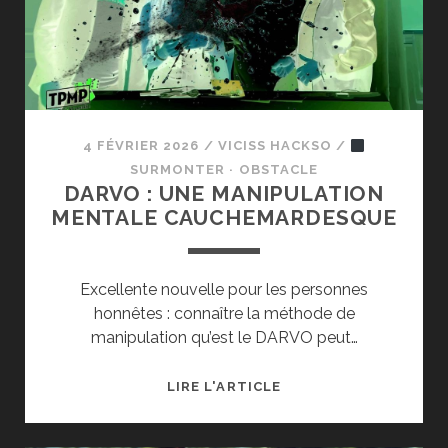
DARVO
4 FÉVRIER 2026
/
VICISS HACKSO
/
SURMONTER · OBSTACLE
DARVO : UNE MANIPULATION
MENTALE CAUCHEMARDESQUE
Excellente nouvelle pour les personnes
honnêtes : connaître la méthode de
manipulation qu’est le DARVO peut…
DARVO :
LIRE L'ARTICLE
UNE
MANIPULATION