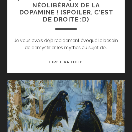
NÉOLIBÉRAUX DE LA
SANS
DOPAMINE ! (SPOILER, C’EST
GÉNÉRER
DE DROITE :D)
DE
LA
RÉACTANCE ?
Je vous avais déjà rapidement évoqué le besoin
de démystifier les mythes au sujet de…
[REVUE
LIRE L'ARTICLE
DU
WEB]
LES
MYTHES
NÉOLIBÉRAUX
DE
LA
DOPAMINE !
(SPOILER,