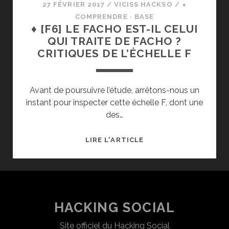
27 FÉVRIER 2017
/
VICISS HACKSO
/
⬧
COMPRENDRE · BASE
♦ [F6] LE FACHO EST-IL CELUI
QUI TRAITE DE FACHO ?
CRITIQUES DE L’ÉCHELLE F
Avant de poursuivre l’étude, arrêtons-nous un
instant pour inspecter cette échelle F, dont une
des…
♦
LIRE L'ARTICLE
[F6]
LE
FACHO
EST-
IL
HACKING SOCIAL
CELUI
Site officiel du Hacking Social
QUI