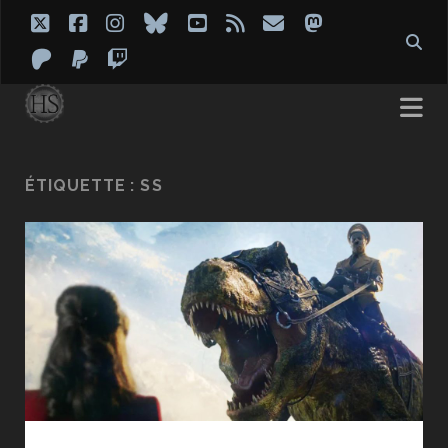
twitter
facebook
instagram
bluesky
youtube
rss
email
mastodon
patreon
paypal
twitch
ÉTIQUETTE :
SS