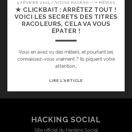
5 FÉVRIER 2015
/
VICISS HACKSO
/
↪ MÉDIAS
★ CLICKBAIT : ARRÊTEZ TOUT !
VOICI LES SECRETS DES TITRES
RACOLEURS, CELA VA VOUS
ÉPATER !
Vous en avez vu des milliers, et pourtant les
connaissez-vous vraiment ? Ils piquent votre
attention…
★
LIRE L'ARTICLE
CLICKBAIT
:
ARRÊTEZ
TOUT
!
HACKING SOCIAL
VOICI
Site officiel du Hacking Social
LES