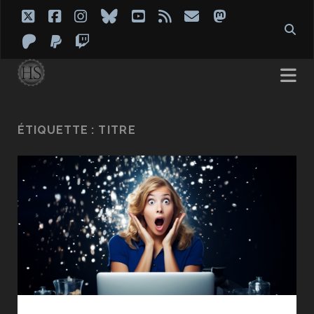
twitter
facebook
instagram
bluesky
youtube
rss
email
mastodon
patreon
paypal
twitch
ÉTIQUETTE :
TITRE