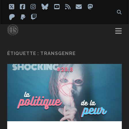
twitter
facebook
instagram
bluesky
youtube
rss
email
mastodon
patreon
paypal
twitch
ÉTIQUETTE :
TRANSGENRE