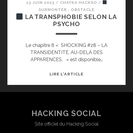
23 JUIN 2023
/
CHAYKA HACKSO
/
SURMONTER · OBSTACLE
LA TRANSPHOBIE SELON LA
PSYCHO
Le chapitre 8 « SHOCKING #28 – LA
TRANSIDENTITÉ, AU-DELÀ DES
APPARENCES. » est disponible…
LIRE L'ARTICLE
LA
TRANSPHOBIE
SELON
LA
PSYCHO
HACKING SOCIAL
Site officiel du Hacking Social