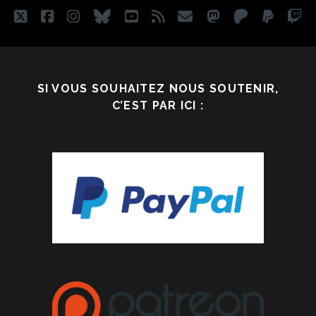
twitter
facebook
instagram
bluesky
youtube
rss
email
mastodon
patreon
paypa
tw
SI VOUS SOUHAITEZ NOUS SOUTENIR,
C’EST PAR ICI :