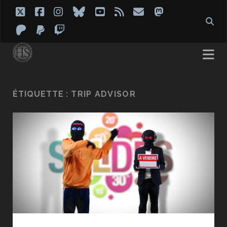
twitter
facebook
instagram
bluesky
youtube
rss
email
mastodon
patreon
paypal
twitch
ÉTIQUETTE :
TRIP ADVISOR