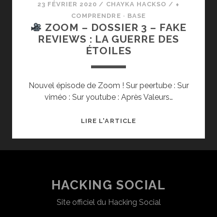
23 FÉVRIER 2020
/
CHAYKA HACKSO
/
⬧
COMPRENDRE · BASE
ZOOM – DOSSIER 3 – FAKE
REVIEWS : LA GUERRE DES
ÉTOILES
Nouvel épisode de Zoom ! Sur peertube : Sur
viméo : Sur youtube : Après Valeurs…
LIRE L'ARTICLE
ZOOM
–
DOSSIER
3
–
HACKING SOCIAL
FAKE
Site officiel du Hacking Social
REVIEWS
: