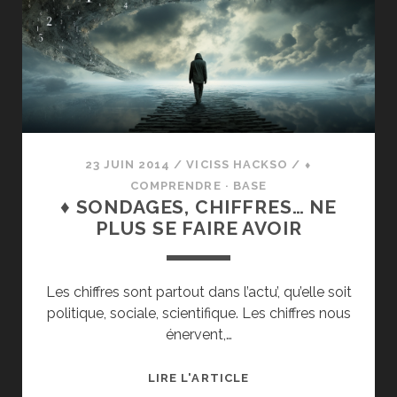
HORIZON
BY
NIGHT
23 JUIN 2014
/
VICISS HACKSO
/
⬧
COMPRENDRE · BASE
♦ SONDAGES, CHIFFRES… NE
PLUS SE FAIRE AVOIR
Les chiffres sont partout dans l’actu’, qu’elle soit
politique, sociale, scientifique. Les chiffres nous
énervent,…
♦
LIRE L'ARTICLE