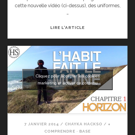
cette nouvelle vidéo (ci-dessus), des uniformes,
…
LIRE L'ARTICLE
[HORIZON]
LA
SOUMISSION
AU
COSTUME
Cliquez pour accepter les cookies
marketing et activer ce contenu
7 JANVIER 2014
/
CHAYKA HACKSO
/
⬧
COMPRENDRE · BASE