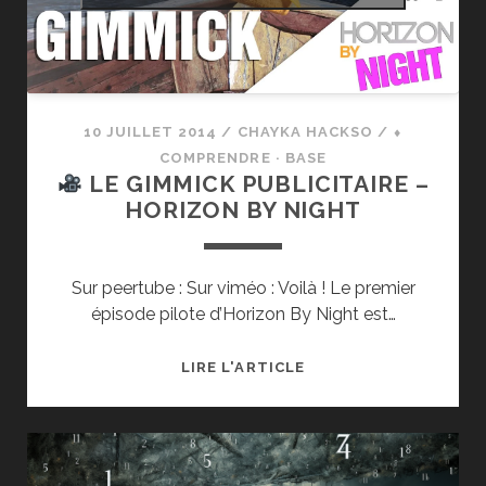
JEU-
VIDÉO
10 JUILLET 2014
/
CHAYKA HACKSO
/
⬧
COMPRENDRE · BASE
LE GIMMICK PUBLICITAIRE –
HORIZON BY NIGHT
Sur peertube : Sur viméo : Voilà ! Le premier
épisode pilote d’Horizon By Night est…
LIRE L'ARTICLE
LE
GIMMICK
PUBLICITAIRE
–