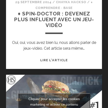
29 SEPTEMBRE 2014
/
CHAYKA HACKSO
/
⬧
COMPRENDRE · BASE
♦ SPIN-DOCTOR : DEVENEZ
PLUS INFLUENT AVEC UN JEU-
VIDÉO
Oui, oui, vous avez bien lu, nous allons parler de
jeux-vidéo. Cet article sera même…
♦
LIRE L'ARTICLE
SPIN-
DOCTOR
:
DEVENEZ
PLUS
INFLUENT
Cliquez pour accepter les cookies
AVEC
marketing et activer ce contenu
UN