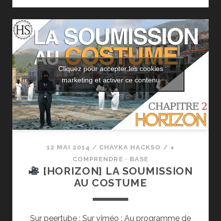
SONDAGES,
CHIFFRES…
NE
PLUS
SE
FAIRE
Cliquez pour accepter les cookies
AVOIR
marketing et activer ce contenu
12 MAI 2014
/
CHAYKA HACKSO
/
⬧
COMPRENDRE · BASE
[HORIZON] LA SOUMISSION
AU COSTUME
Sur peertube : Sur viméo : Au programme de