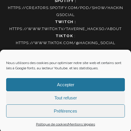
SPOTIFY :
HTTPS://CREATORS.SPOTIFY.COM/POD/SHOW/HACKIN
GSOCIAL
TWITCH :
HTTPS://WWW.TWITCH.TV/TAVERNE_HACKSO/ABOUT
TIKTOK
:
HTTPS://WWW.TIKTOK.COM/@HACKING_SOCIAL
Autres informations
Nous utilisons des cookies pour optimiser notre site web et certains sont
liés à Google fonts, au lecteur Youtube, et les statistiques.
Mentions Légales
|
Politique de cookies
Accepter
Tout refuser
"SOYEZ RÉSOLUS DE NE SERVIR PLUS ET VOUS VOILÀ
LIBRES" LA BOÉTIE
Préférences
Politique de cookies
Mentions légales