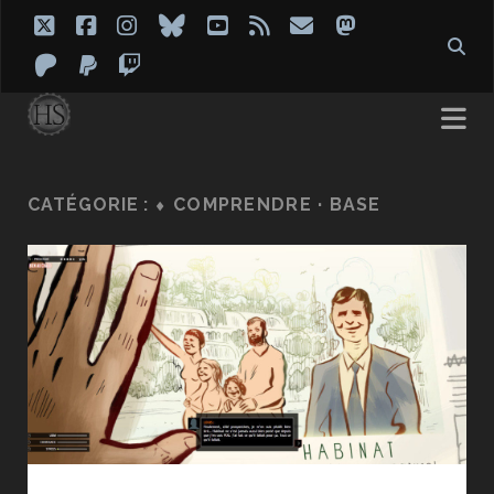
twitter
facebook
instagram
bluesky
youtube
rss
email
mastodon
patreon
paypal
twitch
CATÉGORIE :
⬧ COMPRENDRE · BASE