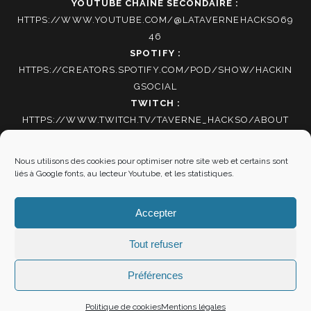
YOUTUBE CHAINE SECONDAIRE :
HTTPS://WWW.YOUTUBE.COM/@LATAVERNEHACKSO69
46
SPOTIFY :
HTTPS://CREATORS.SPOTIFY.COM/POD/SHOW/HACKIN
GSOCIAL
TWITCH :
HTTPS://WWW.TWITCH.TV/TAVERNE_HACKSO/ABOUT
TIKTOK
:
HTTPS://WWW.TIKTOK.COM/@HACKING_SOCIAL
Nous utilisons des cookies pour optimiser notre site web et certains sont
liés à Google fonts, au lecteur Youtube, et les statistiques.
Autres informations
Accepter
Mentions Légales
|
Politique de cookies
Tout refuser
Préférences
"SOYEZ RÉSOLUS DE NE SERVIR PLUS ET VOUS VOILÀ
Politique de cookies
Mentions légales
LIBRES" LA BOÉTIE