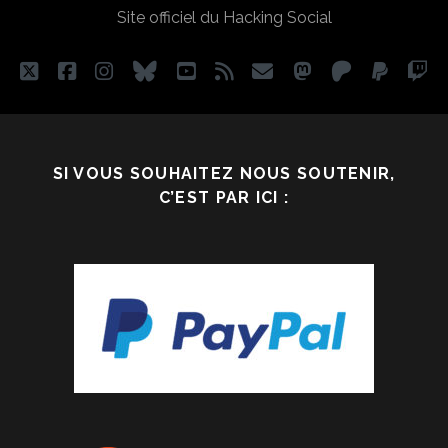
Site officiel du Hacking Social
SI
C’ÉTAIT
L’ÉCOLE
twitter
facebook
instagram
bluesky
youtube
rss
email
mastodon
patreon
paypa
tw
QUI
NE
SAVAIT
PAS
SI VOUS SOUHAITEZ NOUS SOUTENIR,
GÉNÉRER
C’EST PAR ICI :
DU
FLOW
CHEZ
EUX
?