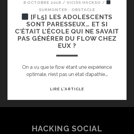
8 OCTOBRE 2018
/
VICISS HACKSO
/
SURMONTER · OBSTACLE
[FL5] LES ADOLESCENTS
SONT PARESSEUX… ET SI
C’ÉTAIT L’ÉCOLE QUI NE SAVAIT
PAS GÉNÉRER DU FLOW CHEZ
EUX ?
On a vu que le flow étant une expérience
optimale, n’est pas un état d’apathie,…
LIRE L'ARTICLE
[FL5]
LES
ADOLESCENTS
SONT
PARESSEUX…
HACKING SOCIAL
ET