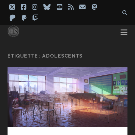
twitter
facebook
instagram
bluesky
youtube
rss
email
mastodon
patreon
paypal
twitch
ÉTIQUETTE :
ADOLESCENTS