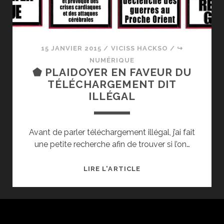
15 JANVIER 2015
/
VICISS HACKSO
/
↪
NUMÉRIQUE
⬟ PLAIDOYER EN FAVEUR DU
TÉLÉCHARGEMENT DIT
ILLÉGAL
Avant de parler téléchargement illégal, j’ai fait
une petite recherche afin de trouver si l’on…
⬟
LIRE L'ARTICLE
PLAIDOYER
EN
FAVEUR
DU