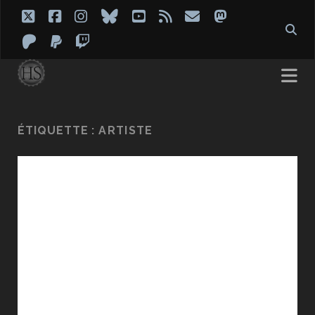
twitter
facebook
instagram
bluesky
youtube
rss
email
mastodon
patreon
paypal
twitch
ÉTIQUETTE :
ARTISTE