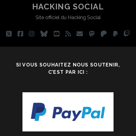
TÉLÉCHARGEMENT
HACKING SOCIAL
DIT
Site officiel du Hacking Social
ILLÉGAL
twitter
facebook
instagram
bluesky
youtube
rss
email
mastodon
patreon
paypa
tw
SI VOUS SOUHAITEZ NOUS SOUTENIR,
C’EST PAR ICI :