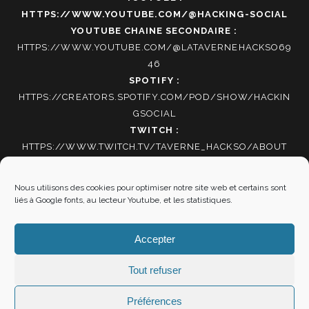
HTTPS://WWW.YOUTUBE.COM/@HACKING-SOCIAL
YOUTUBE CHAINE SECONDAIRE :
HTTPS://WWW.YOUTUBE.COM/@LATAVERNEHACKSO69
46
SPOTIFY :
HTTPS://CREATORS.SPOTIFY.COM/POD/SHOW/HACKIN
GSOCIAL
TWITCH :
HTTPS://WWW.TWITCH.TV/TAVERNE_HACKSO/ABOUT
TIKTOK
:
HTTPS://WWW.TIKTOK.COM/@HACKING_SOCIAL
Nous utilisons des cookies pour optimiser notre site web et certains sont
liés à Google fonts, au lecteur Youtube, et les statistiques.
Autres informations
Accepter
Mentions Légales
|
Politique de cookies
Tout refuser
Préférences