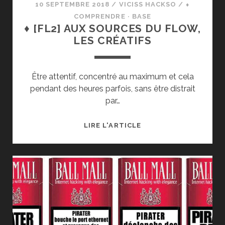
10 SEPTEMBRE 2018
/
VICISS HACKSO
/
⬧
COMPRENDRE · BASE
♦ [FL2] AUX SOURCES DU FLOW,
LES CRÉATIFS
Être attentif, concentré au maximum et cela
pendant des heures parfois, sans être distrait
par…
♦
LIRE L'ARTICLE
[FL2]
AUX
SOURCES
DU
FLOW,
LES
CRÉATIFS