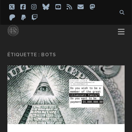
twitter
facebook
instagram
bluesky
youtube
rss
email
mastodon
patreon
paypal
twitch
ÉTIQUETTE :
BOTS