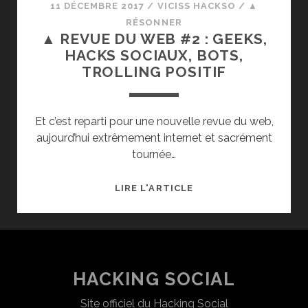
11 DÉCEMBRE 2017
/
VICISS HACKSO
/
▲
RÉSONNER
▲ REVUE DU WEB #2 : GEEKS,
HACKS SOCIAUX, BOTS,
TROLLING POSITIF
Et c’est reparti pour une nouvelle revue du web,
aujourd’hui extrêmement internet et sacrément
tournée…
▲
LIRE L'ARTICLE
REVUE
DU
WEB
#2
:
HACKING SOCIAL
GEEKS,
Site officiel du Hacking Social
HACKS