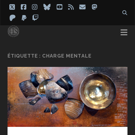
twitter
facebook
instagram
bluesky
youtube
rss
email
mastodon
patreon
paypal
twitch
ÉTIQUETTE :
CHARGE MENTALE