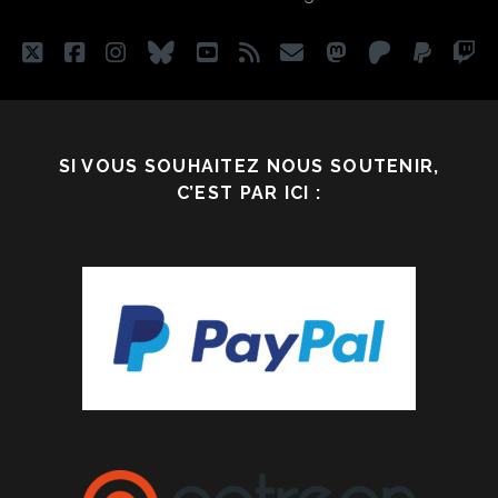
:
LA
twitter
facebook
instagram
bluesky
youtube
rss
email
mastodon
patreon
paypa
tw
PLEINE
CONSCIENCE
?
SI VOUS SOUHAITEZ NOUS SOUTENIR,
C’EST PAR ICI :