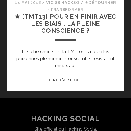
14 MAI 2018
/
VICISS HACKSO
/
★DÉTOURNER
· TRANSFORMER
★ [TMT13] POUR EN FINIR AVEC
LES BIAIS : LA PLEINE
CONSCIENCE ?
Les chercheurs de la TMT ont vu que les
personnes pleinement conscientes résistaient
mieux au…
★
LIRE L'ARTICLE
[TMT13]
POUR
EN
FINIR
AVEC
HACKING SOCIAL
LES
Site officiel du Hacking Social
BIAIS