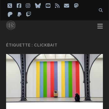
twitter
facebook
instagram
bluesky
youtube
rss
email
mastodon
patreon
paypal
twitch
ÉTIQUETTE :
CLICKBAIT