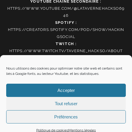
YOUTUBE CHAINE SECONDAIRE :
HTTPS://WWW.YOUTUBE.COM/@LATAVERNEHACKSO69
46
SPOTIFY :
HTTPS://CREATORS.SPOTIFY.COM/POD/SHOW/HACKIN
GSOCIAL
TWITCH :
HTTPS://WWW.TWITCH.TV/TAVERNE_HACKSO/ABOUT
TIKTOK
:
HTTPS://WWW.TIKTOK.COM/@HACKING_SOCIAL
Nous utilisons des cookies pour optimiser notre site web et certains sont
liés à Google fonts, au lecteur Youtube, et les statistiques.
Autres informations
Accepter
Mentions Légales
|
Politique de cookies
Tout refuser
Préférences
"SOYEZ RÉSOLUS DE NE SERVIR PLUS ET VOUS VOILÀ
Politique de cookies
Mentions légales
LIBRES" LA BOÉTIE