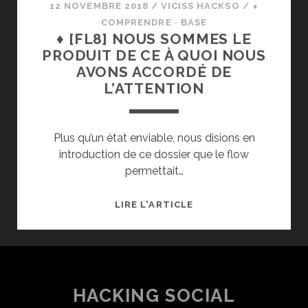
12 NOVEMBRE 2018
/
VICISS HACKSO
/
⬧
COMPRENDRE · BASE
♦ [FL8] NOUS SOMMES LE
PRODUIT DE CE À QUOI NOUS
AVONS ACCORDÉ DE
L’ATTENTION
Plus qu’un état enviable, nous disions en
introduction de ce dossier que le flow
permettait…
♦
LIRE L'ARTICLE
[FL8]
NOUS
SOMMES
LE
PRODUIT
HACKING SOCIAL
DE