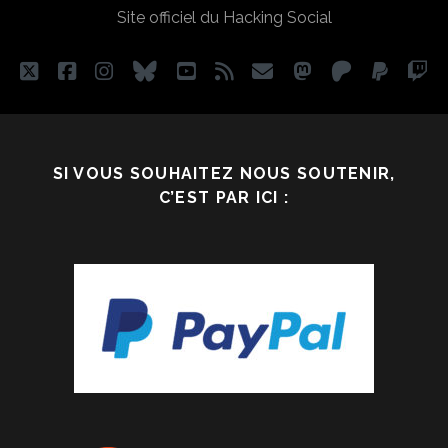
Site officiel du Hacking Social
CE
À
QUOI
twitter
facebook
instagram
bluesky
youtube
rss
email
mastodon
patreon
paypa
tw
NOUS
AVONS
ACCORDÉ
DE
SI VOUS SOUHAITEZ NOUS SOUTENIR,
L’ATTENTION
C’EST PAR ICI :