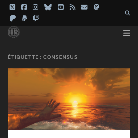
twitter
facebook
instagram
bluesky
youtube
rss
email
mastodon
patreon
paypal
twitch
ÉTIQUETTE :
CONSENSUS