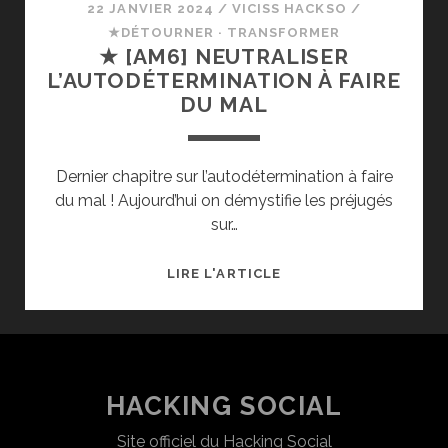
22 JANVIER 2024
/
VICISS HACKSO
/
★DÉTOURNER · TRANSFORMER
★ [AM6] NEUTRALISER
L’AUTODÉTERMINATION À FAIRE
DU MAL
Dernier chapitre sur l’autodétermination à faire
du mal ! Aujourd’hui on démystifie les préjugés
sur…
★
LIRE L'ARTICLE
[AM6]
NEUTRALISER
L’AUTODÉTERMINATI
À
FAIRE
HACKING SOCIAL
DU
Site officiel du Hacking Social
MAL