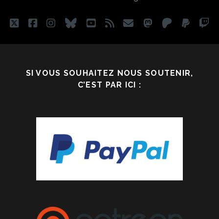
twitter
facebook
instagram
bluesky
youtube
rss
email
mastodon
patreon
paypa
tw
SI VOUS SOUHAITEZ NOUS SOUTENIR,
C’EST PAR ICI :