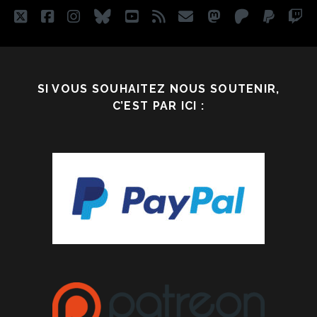
twitter
facebook
instagram
bluesky
youtube
rss
email
mastodon
patreon
paypa
tw
SI VOUS SOUHAITEZ NOUS SOUTENIR,
C’EST PAR ICI :