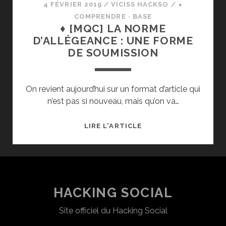
4 FÉVRIER 2019
/
VICISS HACKSO
/
⬧
COMPRENDRE · BASE
♦ [MQC] LA NORME
D’ALLÉGEANCE : UNE FORME
DE SOUMISSION
On revient aujourd’hui sur un format d’article qui
n’est pas si nouveau, mais qu’on va…
♦
LIRE L'ARTICLE
[MQC]
LA
NORME
D’ALLÉGEANCE :
UNE
HACKING SOCIAL
FORME
Site officiel du Hacking Social
DE
SOUMISSION