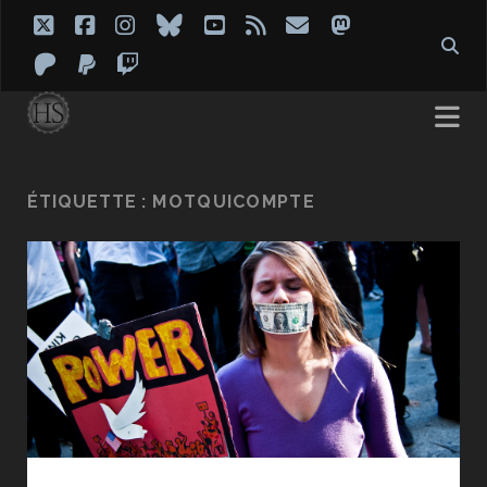
twitter
facebook
instagram
bluesky
youtube
rss
email
mastodon
patreon
paypal
twitch
ÉTIQUETTE :
MOTQUICOMPTE