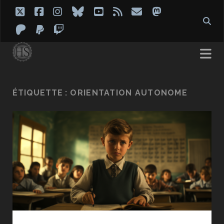
twitter
facebook
instagram
bluesky
youtube
rss
email
mastodon
patreon
paypal
twitch
ÉTIQUETTE :
ORIENTATION AUTONOME