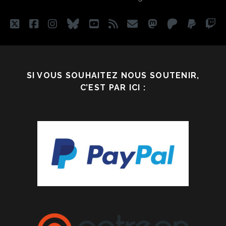
twitter
facebook
instagram
bluesky
youtube
rss
email
mastodon
patreon
paypa
tw
SI VOUS SOUHAITEZ NOUS SOUTENIR,
C’EST PAR ICI :