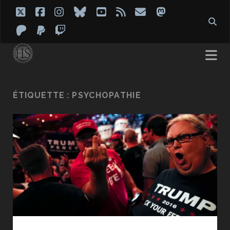
twitter
facebook
instagram
bluesky
youtube
rss
email
mastodon
patreon
paypal
twitch
ÉTIQUETTE :
PSYCHOPATHIE