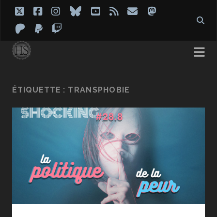
twitter
facebook
instagram
bluesky
youtube
rss
email
mastodon
patreon
paypal
twitch
ÉTIQUETTE :
TRANSPHOBIE