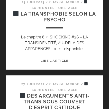
23 JUIN 2023
/
CHAYKA HACKSO
/
SURMONTER · OBSTACLE
LA TRANSPHOBIE SELON LA
PSYCHO
Le chapitre 8 « SHOCKING #28 – LA
TRANSIDENTITÉ, AU-DELÀ DES
APPARENCES. » est disponible…
LIRE L'ARTICLE
LA
TRANSPHOBIE
SELON
LA
27 JUIN 2022
/
CHAYKA HACKSO
/
PSYCHO
SURMONTER · OBSTACLE
DES ARGUMENTS ANTI-
TRANS SOUS COUVERT
D’ESPRIT CRITIQUE