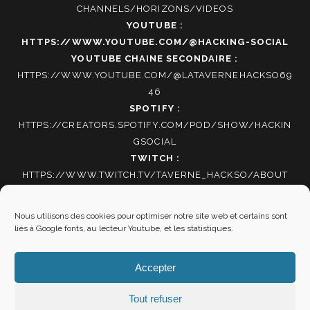
CHANNELS/HORIZONS/VIDEOS
YOUTUBE :
HTTPS://WWW.YOUTUBE.COM/@HACKING-SOCIAL
YOUTUBE CHAINE SECONDAIRE :
HTTPS://WWW.YOUTUBE.COM/@LATAVERNEHACKSO69
46
SPOTIFY :
HTTPS://CREATORS.SPOTIFY.COM/POD/SHOW/HACKIN
GSOCIAL
TWITCH :
HTTPS://WWW.TWITCH.TV/TAVERNE_HACKSO/ABOUT
TIKTOK
:
HTTPS://WWW.TIKTOK.COM/@HACKING_SOCIAL
Nous utilisons des cookies pour optimiser notre site web et certains sont
liés à Google fonts, au lecteur Youtube, et les statistiques.
Autres informations
Accepter
Mentions Légales
|
Politique de cookies
Tout refuser