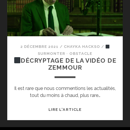
À
ÉCOUTER
EN
LIVE
!
2 DÉCEMBRE 2021
/
CHAYKA HACKSO
/
SURMONTER · OBSTACLE
DÉCRYPTAGE DE LA VIDÉO DE
ZEMMOUR
Il est rare que nous commentions les actualités,
tout du moins à chaud, plus rare…
LIRE L'ARTICLE
DÉCRYPTAGE
DE
LA