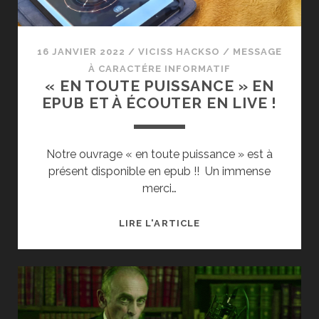
16 JANVIER 2022
/
VICISS HACKSO
/
MESSAGE
À CARACTÉRE INFORMATIF
« EN TOUTE PUISSANCE » EN
EPUB ET À ÉCOUTER EN LIVE !
Notre ouvrage « en toute puissance » est à
présent disponible en epub !! Un immense
merci…
« EN
LIRE L'ARTICLE
TOUTE
PUISSANCE »
EN
EPUB
ET