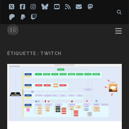
twitter
facebook
instagram
bluesky
youtube
rss
email
mastodon
patreon
paypal
twitch
ÉTIQUETTE :
TWITCH