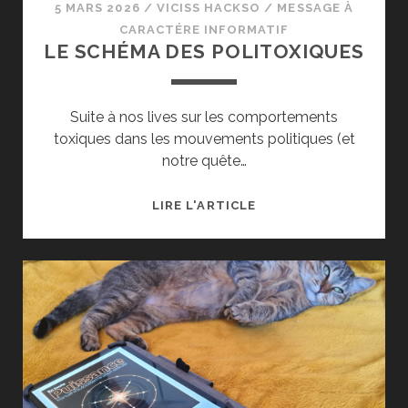
5 MARS 2026
/
VICISS HACKSO
/
MESSAGE À
CARACTÉRE INFORMATIF
LE SCHÉMA DES POLITOXIQUES
Suite à nos lives sur les comportements
toxiques dans les mouvements politiques (et
notre quête…
LE
LIRE L'ARTICLE
SCHÉMA
DES
POLITOXIQUES