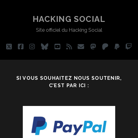
VIDÉO
DE
HACKING SOCIAL
ZEMMOUR
Site officiel du Hacking Social
twitter
facebook
instagram
bluesky
youtube
rss
email
mastodon
patreon
paypa
tw
SI VOUS SOUHAITEZ NOUS SOUTENIR,
C’EST PAR ICI :