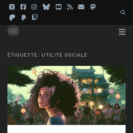
twitter
facebook
instagram
bluesky
youtube
rss
email
mastodon
patreon
paypal
twitch
ÉTIQUETTE :
UTILITÉ SOCIALE