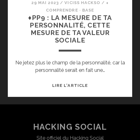
29 MAI 2023
/
VICISS HACKSO
/
⬧
COMPRENDRE · BASE
♦PP9 : LA MESURE DE TA
PERSONNALITÉ, CETTE
MESURE DE TA VALEUR
SOCIALE
Ne jetez plus le champ de la personnalité, car la
personnalité serait en fait une…
♦PP9
LIRE L'ARTICLE
:
LA
MESURE
DE
TA
HACKING SOCIAL
PERSONNALITÉ,
Site officiel du Hacking Social
CETTE