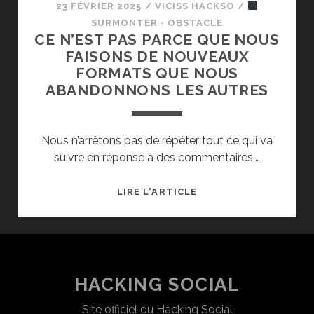
23 FÉVRIER 2025
/
VICISS HACKSO
/
SURMONTER · OBSTACLE
CE N’EST PAS PARCE QUE NOUS
FAISONS DE NOUVEAUX
FORMATS QUE NOUS
ABANDONNONS LES AUTRES
Nous n’arrêtons pas de répéter tout ce qui va
suivre en réponse à des commentaires,…
CE
LIRE L'ARTICLE
N’EST
PAS
PARCE
QUE
NOUS
HACKING SOCIAL
FAISONS
Site officiel du Hacking Social
DE