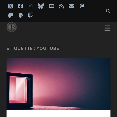
twitter
facebook
instagram
bluesky
youtube
rss
email
mastodon
patreon
paypal
twitch
ÉTIQUETTE :
YOUTUBE