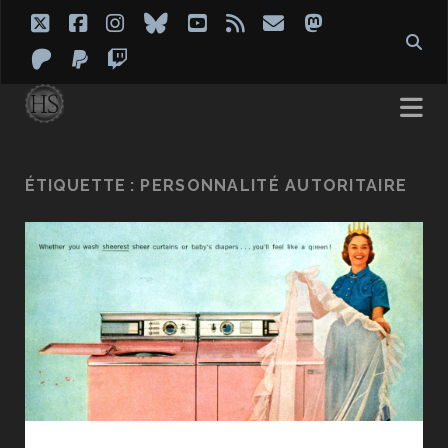
twitter
facebook
instagram
bluesky
youtube
rss
email
mastodon
patreon
paypal
twitch
ÉTIQUETTE :
PERSONNALITÉ AUTORITAIRE