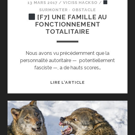
13 MARS 2017
/
VICISS HACKSO
/
SURMONTER · OBSTACLE
[F7] UNE FAMILLE AU
FONCTIONNEMENT
TOTALITAIRE
Nous avons vu précédemment que la
personnalité autoritaire — potentiellement
fasciste —, a de hauts scores…
LIRE L'ARTICLE
[F7]
UNE
FAMILLE
AU
FONCTIONNEMENT
TOTALITAIRE