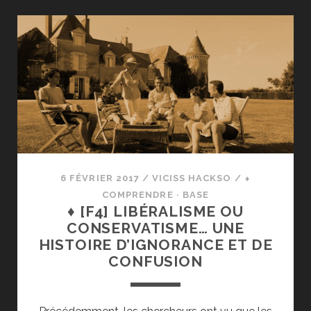
ANTI-
FAIBLE,
AGRESSIF,
INTOLÉRANT
ET
SOUMIS
:
LA
PERSONNALITÉ
AUTORITAIRE,
POTENTIELLEMENT
6 FÉVRIER 2017
/
VICISS HACKSO
/
⬧
FASCISTE
COMPRENDRE · BASE
♦ [F4] LIBÉRALISME OU
CONSERVATISME… UNE
HISTOIRE D’IGNORANCE ET DE
CONFUSION