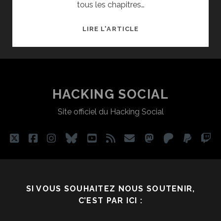
tous les chapitres…
♦
LIRE L'ARTICLE
[F1]
ESPÈCE
DE
FACHO
!
HACKING SOCIAL
ÉTUDES
Site officiel du Hacking Social
SUR
LA
PERSONNALITÉ
twitter
facebook
instagram
bluesky
youtube
rss
email
mastodon
patreon
paypa
tw
AUTORITAIRE
SI VOUS SOUHAITEZ NOUS SOUTENIR,
C’EST PAR ICI :