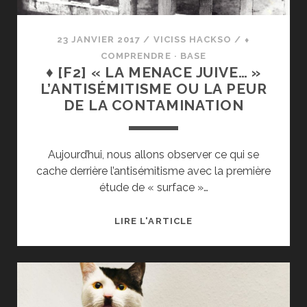
!
»
23 JANVIER 2017
/
VICISS HACKSO
/
⬧
:
COMPRENDRE · BASE
L’ETHNOCENTRISME
♦ [F2] « LA MENACE JUIVE… »
L’ANTISÉMITISME OU LA PEUR
DE LA CONTAMINATION
Aujourd’hui, nous allons observer ce qui se
cache derrière l’antisémitisme avec la première
étude de « surface »…
♦
LIRE L'ARTICLE
[F2]
« LA
MENACE
JUIVE… »
L’ANTISÉMITISME