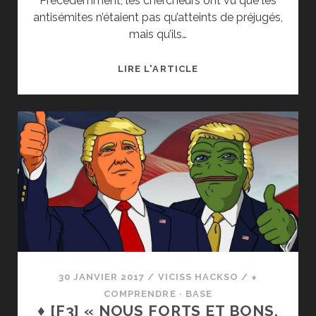
Précédemment, les chercheurs ont vu que les
antisémites n’étaient pas qu’atteints de préjugés,
mais qu’ils…
♦
LIRE L'ARTICLE
[F4]
LIBÉRALISME
OU
CONSERVATISME…
UNE
HISTOIRE
D’IGNORANCE
ET
DE
CONFUSION
30 JANVIER 2017
/
VICISS HACKSO
/
⬧
COMPRENDRE · BASE
♦ [F3] « NOUS FORTS ET BONS,