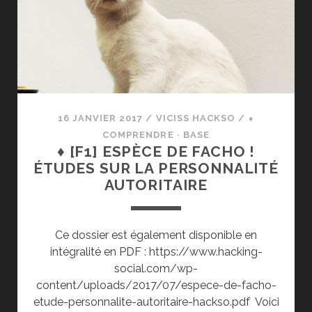
OU
LA
PEUR
DE
LA
CONTAMINATION
16 JANVIER 2017
/
VICISS HACKSO
/
⬧
COMPRENDRE · BASE
♦ [F1] ESPÈCE DE FACHO !
ÉTUDES SUR LA PERSONNALITÉ
AUTORITAIRE
Ce dossier est également disponible en
intégralité en PDF : https://www.hacking-
social.com/wp-
content/uploads/2017/07/espece-de-facho-
etude-personnalite-autoritaire-hackso.pdf Voici