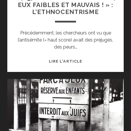
EUX FAIBLES ET MAUVAIS ! » :
L’ETHNOCENTRISME
Précédemment, les chercheurs ont vu que
l’antisémite (= haut score) avait des préjugés,
des peurs…
♦
LIRE L'ARTICLE
[F3]
«
NOUS
FORTS
ET
BONS,
EUX
FAIBLES
ET
MAUVAIS