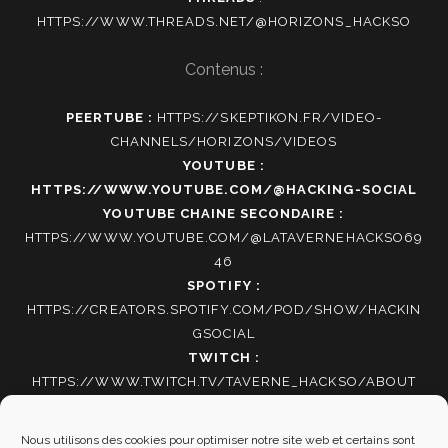
HTTPS://WWW.THREADS.NET/@HORIZONS_HACKSO
Contenus :
PEERTUBE :
HTTPS://SKEPTIKON.FR/VIDEO-
CHANNELS/HORIZONS/VIDEOS
YOUTUBE :
HTTPS://WWW.YOUTUBE.COM/@HACKING-SOCIAL
YOUTUBE CHAINE SECONDAIRE :
HTTPS://WWW.YOUTUBE.COM/@LATAVERNEHACKSO69
46
SPOTIFY :
HTTPS://CREATORS.SPOTIFY.COM/POD/SHOW/HACKIN
GSOCIAL
TWITCH :
HTTPS://WWW.TWITCH.TV/TAVERNE_HACKSO/ABOUT
TIKTOK
:
HTTPS://WWW.TIKTOK.COM/@HACKING_SOCIAL
Nous utilisons des cookies pour optimiser notre site web et certains sont