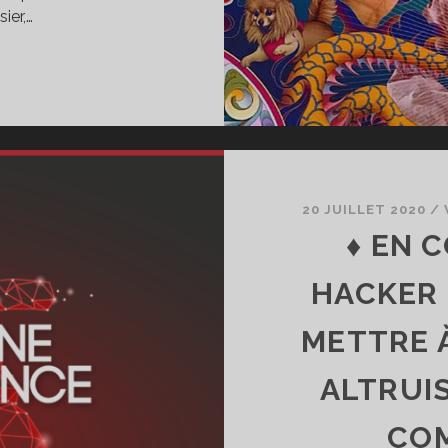
ier,…
P15:
OUT
A
IS
20 JUILLET 2020
/
♦ EN 
HACKER 
METTRE À
ALTRUIS
COM