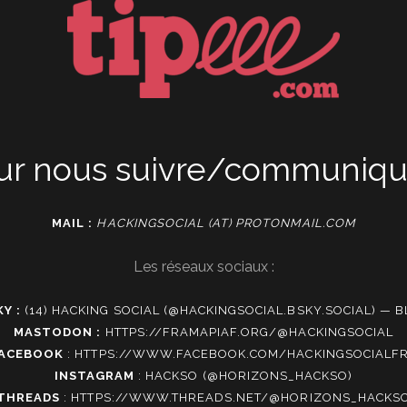
ur nous suivre/communique
MAIL :
HACKINGSOCIAL (AT) PROTONMAIL.COM
Les réseaux sociaux :
Y :
(14) HACKING SOCIAL (@HACKINGSOCIAL.BSKY.SOCIAL) — 
MASTODON :
HTTPS://FRAMAPIAF.ORG/@HACKINGSOCIAL
ACEBOOK
:
HTTPS://WWW.FACEBOOK.COM/HACKINGSOCIALF
INSTAGRAM
:
HACKSO (@HORIZONS_HACKSO)
THREADS
:
HTTPS://WWW.THREADS.NET/@HORIZONS_HACKS