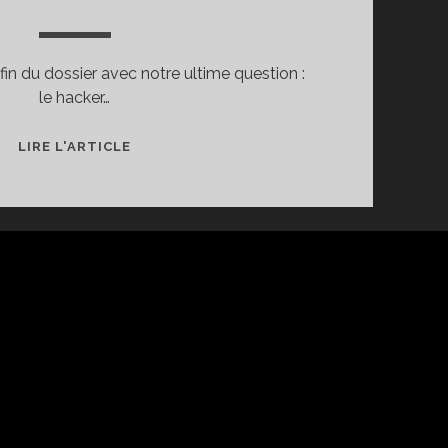
 fin du dossier avec notre ultime question :
le hacker…
♦
LIRE L'ARTICLE
EN
CONCLUSION…
LE
HACKER
SOCIAL
DOIT-
IL
SE
METTRE
À
l
itch
MÉDITER ?
À