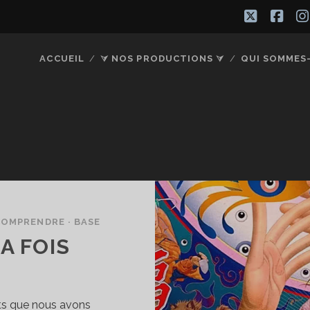
twitter
fac
ACCUEIL
⮛ NOS PRODUCTIONS ⮛
QUI SOMMES
COMPRENDRE · BASE
LA FOIS
nts que nous avons