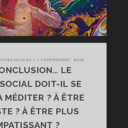
VICISS HACKSO
/
⬧ COMPRENDRE · BASE
CONCLUSION… LE
SOCIAL DOIT-IL SE
 MÉDITER ? À ÊTRE
TE ? À ÊTRE PLUS
PATISSANT ?