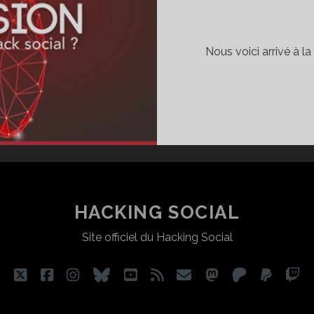
Nous voici arrivé à la
HACKING SOCIAL
Site officiel du Hacking Social
twitter
facebook
instagram
bluesky
youtube
rss
email
mastodon
patreon
paypa
tw