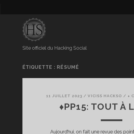
Site officiel du Hacking Social
ÉTIQUETTE :
RÉSUMÉ
11 JUILLET 2023
/
VICISS HACKSO
/
⬧ 
♦PP15: TOUT À 
Aujourd’hui, on fait une revue des poi