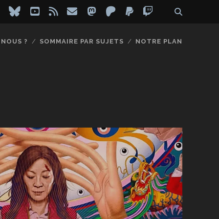
ebook
instagram
bluesky
youtube
rss
email
mastodon
patreon
paypal
twitch
-NOUS ?
SOMMAIRE PAR SUJETS
NOTRE PLAN