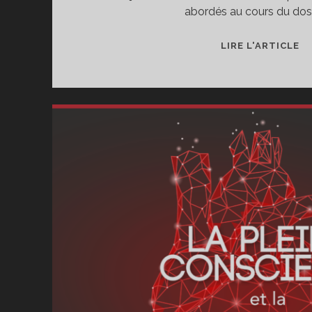
abordés au cours du doss
♦P
LIRE L'ARTICLE
T
À
L
FO