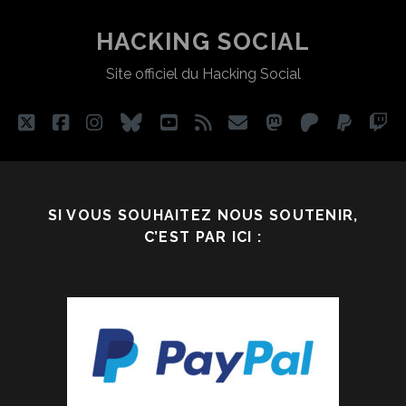
FAÇON
DE
HACKING SOCIAL
FAIRE
Site officiel du Hacking Social
JUSTICE
:
LA
twitter
facebook
instagram
bluesky
youtube
rss
email
mastodon
patreon
paypa
tw
JUSTICE
RESTAURATRICE
ET
TRANSFORMATRICE
SI VOUS SOUHAITEZ NOUS SOUTENIR,
C’EST PAR ICI :