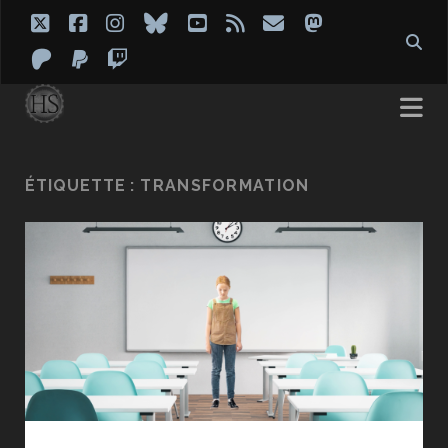
twitter
facebook
instagram
bluesky
youtube
rss
email
mastodon
patreon
paypal
twitch
ÉTIQUETTE :
TRANSFORMATION