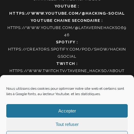
YOUTUBE :
HTTPS://WWW.YOUTUBE.COM/@HACKING-SOCIAL
YOUTUBE CHAINE SECONDAIRE :
HTTPS://WWW.YOUTUBE.COM/@LATAVERNEHACKSO69
46
SPOTIFY :
HTTPS://CREATORS.SPOTIFY.COM/POD/SHOW/HACKIN
GSOCIAL
TWITCH :
HTTPS://WWW.TWITCH.TV/TAVERNE_HACKSO/ABOUT
TIKTOK
:
HTTPS://WWW.TIKTOK.COM/@HACKING_SOCIAL
Nous utilisons des cookies pour optimiser notre site web et certains sont
liés à Google fonts, au lecteur Youtube, et les statistiques.
Autres informations
Accepter
Mentions Légales
|
Politique de cookies
Tout refuser