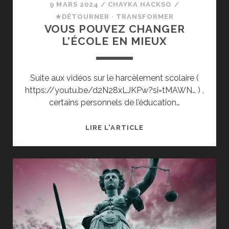
9 MARS 2024
/
CHAYKA HACKSO
/
★DÉTOURNER · TRANSFORMER
VOUS POUVEZ CHANGER
L’ÉCOLE EN MIEUX
Suite aux vidéos sur le harcèlement scolaire (
https://youtu.be/d2N28xLJKPw?si=tMAWN… ) ,
certains personnels de l’éducation…
VOUS
LIRE L'ARTICLE
POUVEZ
CHANGER
L’ÉCOLE
EN
MIEUX