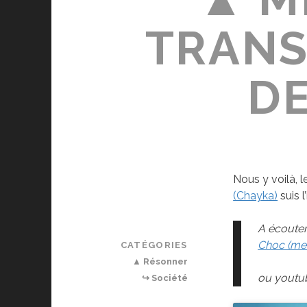
TRANS
D
Nous y voilà, 
(Chayka)
suis l
A écouter 
Choc (met
CATÉGORIES
▲ Résonner
ou youtu
↪ Société