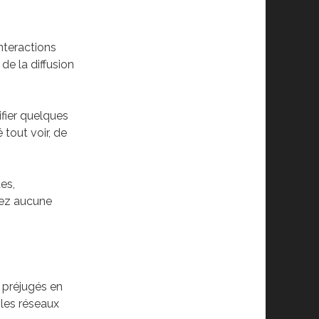
interactions
de la diffusion
ifier quelques
 tout voir, de
tes,
rez aucune
s préjugés en
 les réseaux