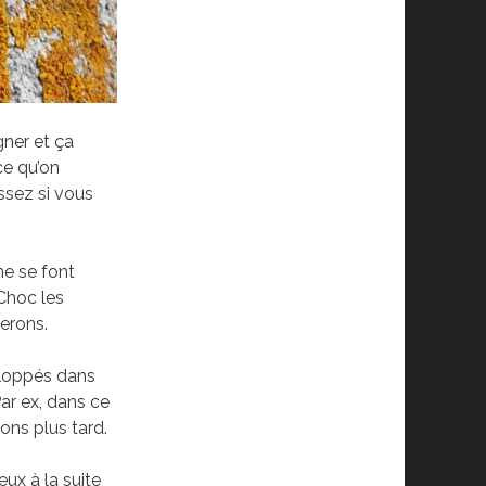
gner et ça
ce qu’on
ssez si vous
ne se font
Choc les
terons.
veloppés dans
Par ex, dans ce
ons plus tard.
ux à la suite