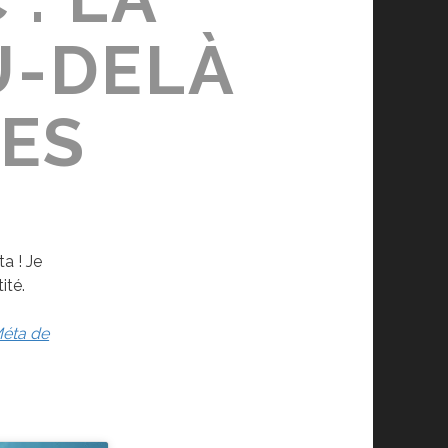
U-DELÀ
ES
a ! Je
ité.
Méta de