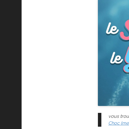
vous trouv
Choc (met