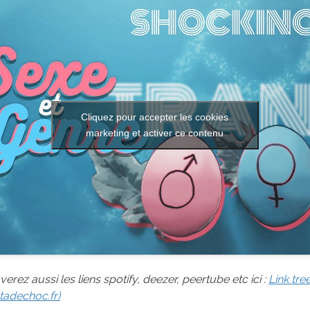
Cliquez pour accepter les cookies
marketing et activer ce contenu
erez aussi les liens spotify, deezer, peertube etc ici :
Link tre
adechoc.fr)