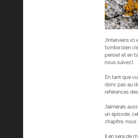
J’interviens i
tombe bien c’e
pense) et en t
nous suivez).
En tant que vul
donc pas au do
références des
J’aimerais auss
un épisode, cel
chapitre, nous
Il en sera de