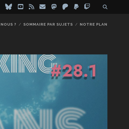
ebook
instagram
bluesky
youtube
rss
email
mastodon
patreon
paypal
twitch
-NOUS ?
SOMMAIRE PAR SUJETS
NOTRE PLAN