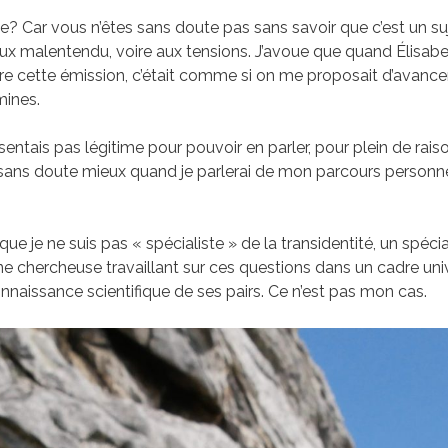
e? Car vous n’êtes sans doute pas sans savoir que c’est un su
r aux malentendu, voire aux tensions. J’avoue que quand Élisab
re cette émission, c’était comme si on me proposait d’avance
ines.
sentais pas légitime pour pouvoir en parler, pour plein de rai
ans doute mieux quand je parlerai de mon parcours personne
que je ne suis pas « spécialiste » de la transidentité, un spécia
ne chercheuse travaillant sur ces questions dans un cadre unive
onnaissance scientifique de ses pairs. Ce n’est pas mon cas.