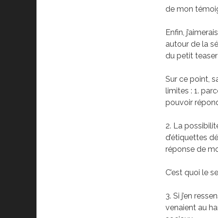
de mon témoi
Enfin, j’aimera
autour de la sé
du petit teaser
Sur ce point, s
limites : 1. pa
pouvoir répondr
2. La possibili
d’étiquettes d
réponse de mo
C’est quoi le s
3. Si j’en ress
venaient au ha