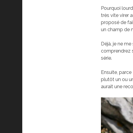
Pourquoi lourd
très vite vire
proposé de fai
un champ de m
Déjà, je ne me 
comprendrez s
série.
Ensuite, parce 
plutôt un ou u
aurait une rec