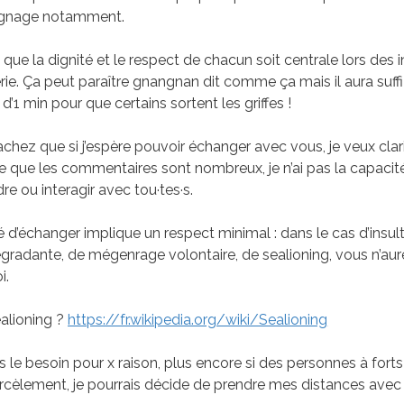
gnage notamment.
is que la dignité et le respect de chacun soit centrale lors des 
rie. Ça peut paraître gnangnan dit comme ça mais il aura suffi 
 d’1 min pour que certains sortent les griffes !
achez que si j’espère pouvoir échanger avec vous, je veux clar
rce que les commentaires sont nombreux, je n’ai pas la capacité
e ou interagir avec tou·tes·s.
té d’échanger implique un respect minimal : dans le cas d’insul
égradante, de mégenrage volontaire, de sealioning, vous n’au
i.
ealioning ?
https://fr.wikipedia.org/wiki/Sealioning
ens le besoin pour x raison, plus encore si des personnes à fort
rcèlement, je pourrais décide de prendre mes distances avec