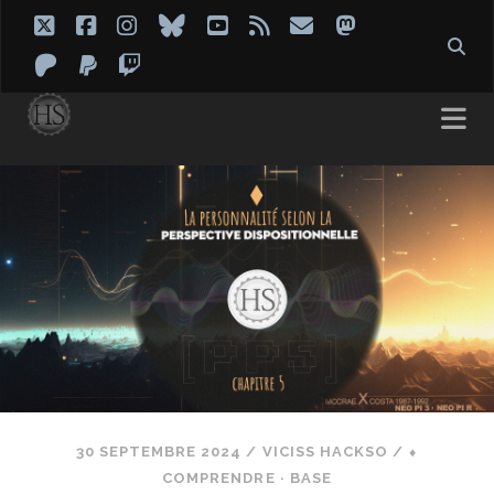
twitter
facebook
instagram
bluesky
youtube
rss
email
mastodon
patreon
paypal
twitch
30 SEPTEMBRE 2024
/
VICISS HACKSO
/
⬧
COMPRENDRE · BASE