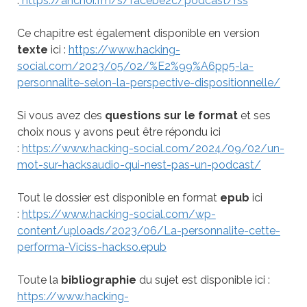
:
https://anchor.fm/s/facebe2c/podcast/rss
Ce chapitre est également disponible en version
texte
ici :
https://www.hacking-
social.com/2023/05/02/%E2%99%A6pp5-la-
personnalite-selon-la-perspective-dispositionnelle/
Si vous avez des
questions sur le format
et ses
choix nous y avons peut être répondu ici
:
https://www.hacking-social.com/2024/09/02/un-
mot-sur-hacksaudio-qui-nest-pas-un-podcast/
Tout le dossier est disponible en format
epub
ici
:
https://www.hacking-social.com/wp-
content/uploads/2023/06/La-personnalite-cette-
performa-Viciss-hackso.epub
Toute la
bibliographie
du sujet est disponible ici :
https://www.hacking-