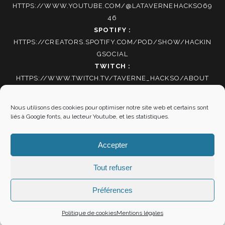
HTTPS://WWW.YOUTUBE.COM/@LATAVERNEHACKSO69
46
SPOTIFY :
HTTPS://CREATORS.SPOTIFY.COM/POD/SHOW/HACKIN
GSOCIAL
TWITCH :
HTTPS://WWW.TWITCH.TV/TAVERNE_HACKSO/ABOUT
TIKTOK
:
HTTPS://WWW.TIKTOK.COM/@HACKING_SOCIAL
Nous utilisons des cookies pour optimiser notre site web et certains sont
liés à Google fonts, au lecteur Youtube, et les statistiques.
Autres informations
Accepter
Mentions Légales
|
Politique de cookies
Tout refuser
Préférences
"SOYEZ RÉSOLUS DE NE SERVIR PLUS ET VOUS VOILÀ
Politique de cookies
Mentions légales
LIBRES" LA BOÉTIE