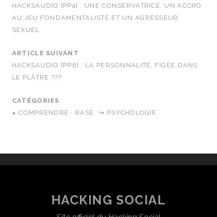
HACKSAUDIO [PP4] : UNE CONSERVATRICE, UN ACCRO
AU JEU FONDAMENTALISTE ET UN AGRESSEUR
SEXUEL
ARTICLE SUIVANT
HACKSAUDIO [PP6] : LA PERSONNALITÉ, FIGÉE DANS
LE PLÂTRE ???
CATÉGORIES
⬧ COMPRENDRE · BASE
↪ PSYCHOLOGIE
HACKING SOCIAL