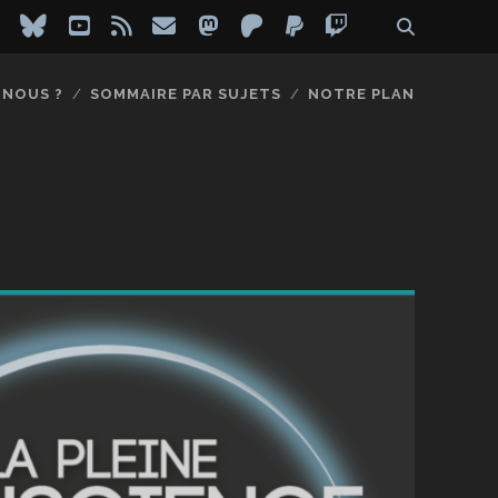
ebook
instagram
bluesky
youtube
rss
email
mastodon
patreon
paypal
twitch
-NOUS ?
SOMMAIRE PAR SUJETS
NOTRE PLAN