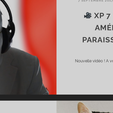
7 SEPTEMBRE 201
A
XP 7
ORT
END
AMÉ
THNOCENTRIQUE
PARAISS
A
HÉORIE
E
A
Nouvelle vidéo ! A vo
ESTION
E
A
ERREUR