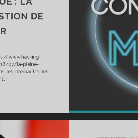
E : LA
STION DE
UR
tps://www.hacking-
18/07/la-pleine-
 les internautes, les
nt…
MT1]
UAND
OIR
EUR
E
ENSER