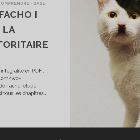
COMPRENDRE · BASE
 FACHO !
 LA
TORITAIRE
intégralité en PDF :
l.com/wp-
de-facho-etude-
i tous les chapitres…
1]
PÈCE
E
ACHO