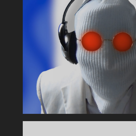
À
L
M
R
E
:
L
T
D
L
G
D
L
T