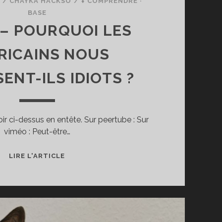
7
/
CHAYKA HACKSO
/
⬧ COMPRENDRE ·
BASE
 – POURQUOI LES
RICAINS NOUS
ENT-ILS IDIOTS ?
ir ci-dessus en entête. Sur peertube : Sur
viméo : Peut-être…
LIRE L'ARTICLE
XP
7
–
POURQUOI
LES