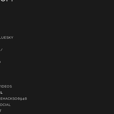
BLUESKY
R/
O
VIDEOS
AL
NEHACKSO6946
OCIAL
T