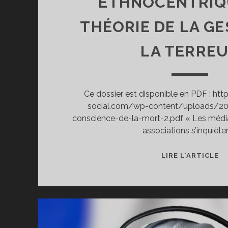
ETHNOCENTRIQU
THÉORIE DE LA GE
LA TERRE
Ce dossier est disponible en PDF : ht
social.com/wp-content/uploads/20
conscience-de-la-mort-2.pdf « Les médias,
associations s’inquiète
♦
LIRE L'ARTICLE
[T
Q
AV
P
D
P