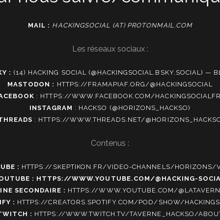
MAIL :
HACKINGSOCIAL (AT) PROTONMAIL.COM
Les réseaux sociaux :
Y :
(14) HACKING SOCIAL (@HACKINGSOCIAL.BSKY.SOCIAL) — 
MASTODON :
HTTPS://FRAMAPIAF.ORG/@HACKINGSOCIAL
ACEBOOK
:
HTTPS://WWW.FACEBOOK.COM/HACKINGSOCIALF
INSTAGRAM
:
HACKSO (@HORIZONS_HACKSO)
THREADS
:
HTTPS://WWW.THREADS.NET/@HORIZONS_HACKS
Contenus :
UBE :
HTTPS://SKEPTIKON.FR/VIDEO-CHANNELS/HORIZONS/
OUTUBE :
HTTPS://WWW.YOUTUBE.COM/@HACKING-SOCI
INE SECONDAIRE :
HTTPS://WWW.YOUTUBE.COM/@LATAVER
FY :
HTTPS://CREATORS.SPOTIFY.COM/POD/SHOW/HACKINGS
TWITCH :
HTTPS://WWW.TWITCH.TV/TAVERNE_HACKSO/ABOU