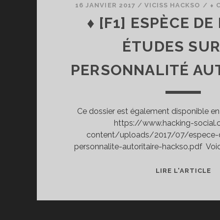
16 JANVIER 2017
/
VICISS HACKSO
/
⬧ 
♦ [F1] ESPÈCE DE
ÉTUDES SUR
PERSONNALITÉ AU
Ce dossier est également disponible en 
https://www.hacking-socia
content/uploads/2017/07/espece-
personnalite-autoritaire-hackso.pdf Voic
♦
LIRE L'ARTICLE
[F
ES
D
F