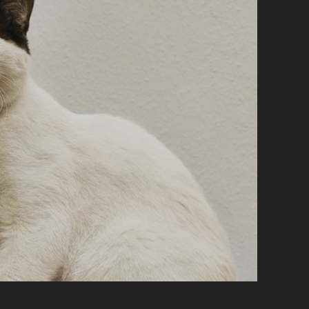
AMÉRICAINS
NOUS
PARAISSENT-
ILS
IDIOTS
?