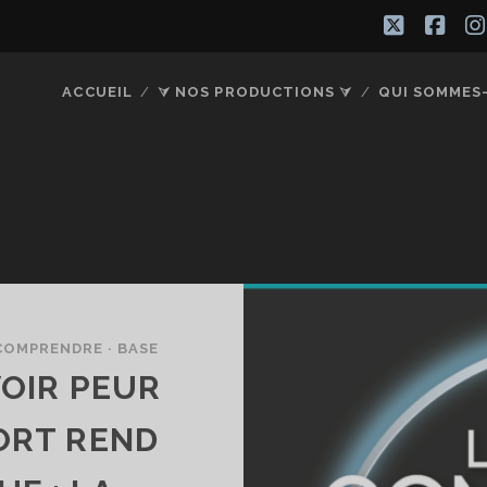
twitter
fac
ACCUEIL
⮛ NOS PRODUCTIONS ⮛
QUI SOMMES
COMPRENDRE · BASE
VOIR PEUR
ORT REND