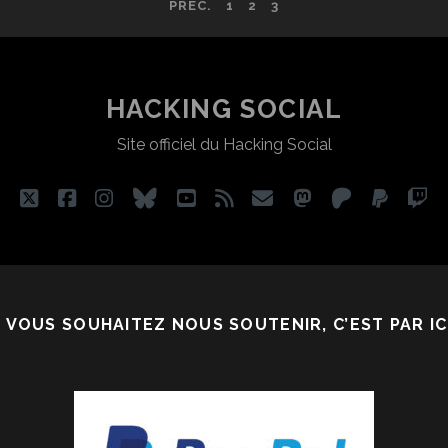
PRÉC.
1
2
3
TUDES
UR
A
HACKING SOCIAL
ERSONNALITÉ
TORITAIRE
Site officiel du Hacking Social
twitter
facebook
instagram
bluesky
youtube
rss
email
mastodon
patreon
paypa
tw
I VOUS SOUHAITEZ NOUS SOUTENIR, C’EST PAR ICI