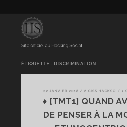
Site officiel du Hacking Social
ÉTIQUETTE :
DISCRIMINATION
22 JANVIER 2018
/
VICISS HACKSO
/
⬧ 
♦ [TMT1] QUAND A
DE PENSER À LA M