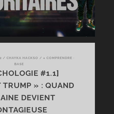
2
/
CHAYKA HACKSO
/
⬧ COMPRENDRE ·
BASE
CHOLOGIE #1.1]
T TRUMP » : QUAND
HAINE DEVIENT
ONTAGIEUSE