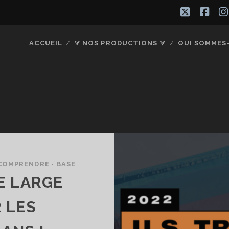
twitter
fac
ACCUEIL
⮛ NOS PRODUCTIONS ⮛
QUI SOMMES
COMPRENDRE · BASE
E LARGE
 LES