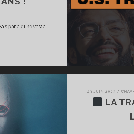
ANS !
ais parlé d’une vaste
ÉSULTATS
UNE
ARGE
NQUÊTE
UR
S
ERSONNES
23 JUIN 2023
/
CHAY
RANS
LA TR