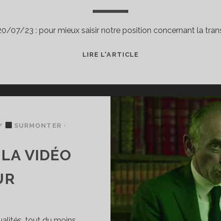
20/07/23 : pour mieux saisir notre position concernant la tran
LIRE L'ARTICLE
DES
ARGUMENTS
ANTI-
TRANS
SOUS
COUVERT
/
SURMONTER ·
D’ESPRIT
CRITIQUE
LA VIDÉO
UR
alités, tout du moins