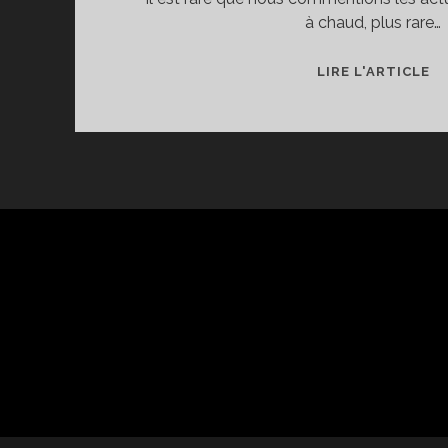
à chaud, plus rare…
LIRE L'ARTICLE
D
D
L
VI
PAGINATION
D
DES
Z
PUBLICATIONS