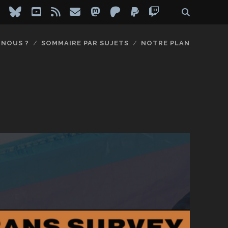
ebook
instagram
bluesky
youtube
rss
email
mastodon
patreon
paypal
twitch
-NOUS ?
SOMMAIRE PAR SUJETS
NOTRE PLAN