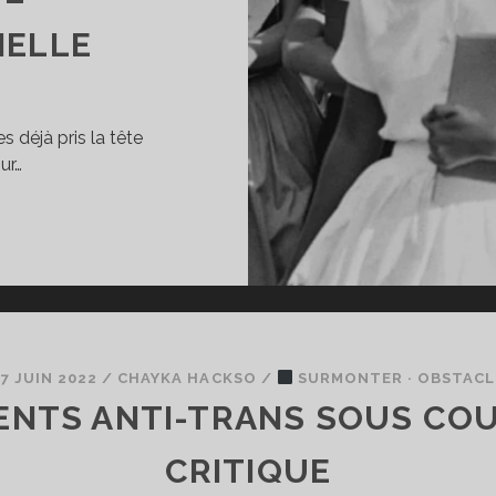
NELLE
déjà pris la tête
ur…
EST
OI
U
EST
E
A
7 JUIN 2022
/
CHAYKA HACKSO
/
SURMONTER · OBSTACL
SCRIMINATION ?
NTS ANTI-TRANS SOUS COU
AMBIGUÏTÉ
TTRIBUTIONNELLE
CRITIQUE