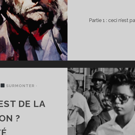
Partie 1 : ceci n’est 
/
SURMONTER ·
EST DE LA
ON ?
TÉ