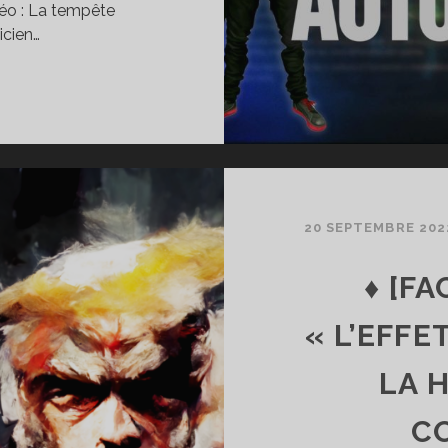
méo : La tempête
icien…
S
OUMIS
TORITAIRES
S
TORITAIRES
20 SEPTEMBRE 202
RTIE 4
♦ [FA
« L’EFFE
LA 
C