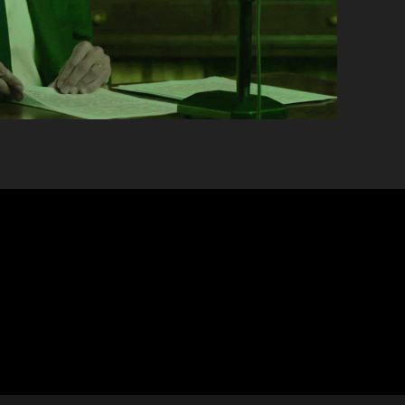
l
itch