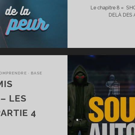
Le chapitre 8 « S
DELÀ DES A
OMPRENDRE · BASE
MIS
– LES
ARTIE 4