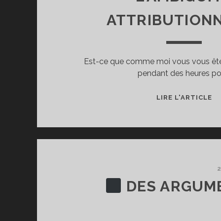
ATTRIBUTION
Est-ce que comme moi vous vous êtes 
pendant des heures po
LIRE L'ARTICLE
C’
M
O
C’
D
L
2
DI
DES ARGUME
L’
A