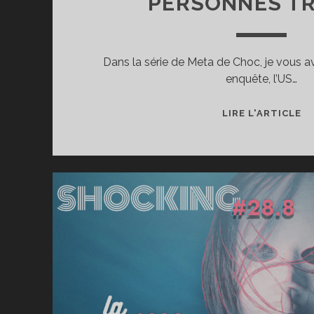
PERSONNES TR
Dans la série de Meta de Choc, je vous av
enquête, l’US…
R
LIRE L'ARTICLE
D’
L
E
S
LE
P
T
!