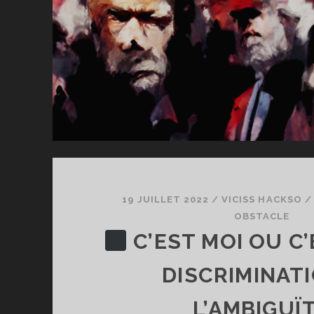
19 JUILLET 2022
/
VICISS HACKSO
OBSTACLE
C’EST MOI OU C’
DISCRIMINATI
L’AMBIGUÏ