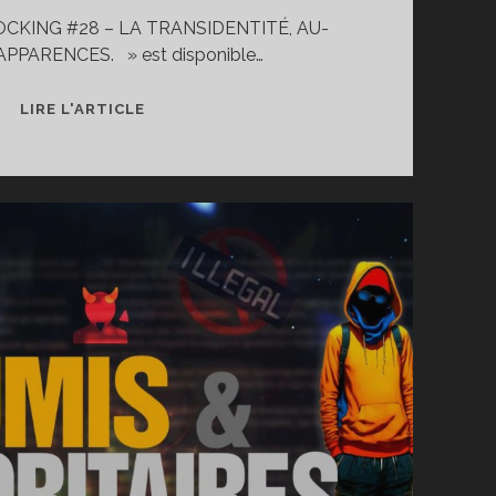
HOCKING #28 – LA TRANSIDENTITÉ, AU-
PPARENCES. » est disponible…
LIRE L'ARTICLE
LA
TRANSPHOBIE
SELON
LA
PSYCHO