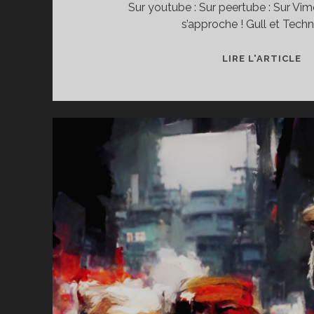
Sur youtube : Sur peertube : Sur Vi
s’approche ! Gull et Techn
LIRE L'ARTICLE
LE
S
AU
–
LE
AU
-
PA