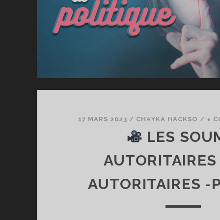
17 MARS 2023
/
CHAYKA HACKSO
/
⬧ C
LES SOU
AUTORITAIRES 
AUTORITAIRES -P