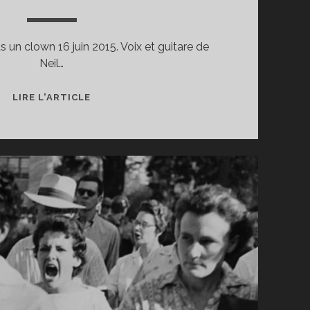
pas un clown 16 juin 2015. Voix et guitare de
Neil…
♦
LIRE L'ARTICLE
[FACHOLOGIE
#1.1]
« L’EFFET
TRUMP » :
QUAND
LA
HAINE
DEVIENT
CONTAGIEUSE