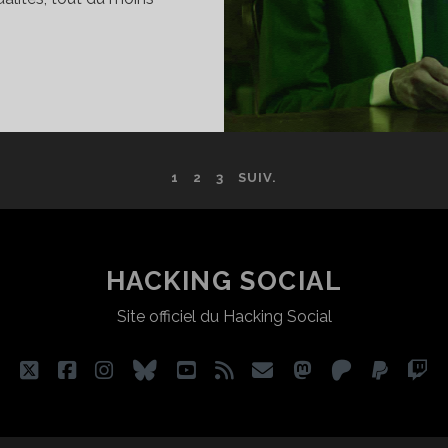
ÉCRYPTAGE
E
A
DÉO
1
2
3
SUIV.
E
EMMOUR
HACKING SOCIAL
Site officiel du Hacking Social
twitter
facebook
instagram
bluesky
youtube
rss
email
mastodon
patreon
paypa
tw