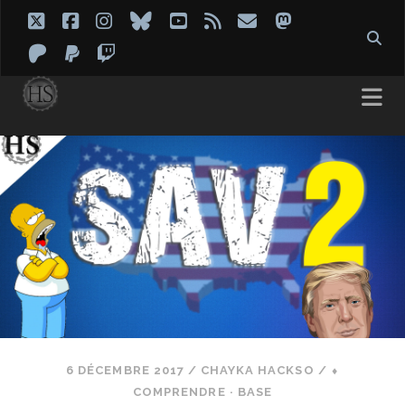
twitter
facebook
instagram
bluesky
youtube
rss
email
mastodon
patreon
paypal
twitch
6 DÉCEMBRE 2017
/
CHAYKA HACKSO
/
⬧
COMPRENDRE · BASE