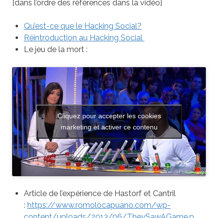
[dans l’ordre des références dans la vidéo]
Qu’est-ce que le Hacking Social?
Réintroduction au Hacking Social
Le jeu de la mort :
Cliquez pour accepter les cookies
marketing et activer ce contenu
Article de l’expérience de Hastorf et Cantril
:
https://www.romolocapuano.com/wp-
content/uploads/2013/06/TheySawAGame.p