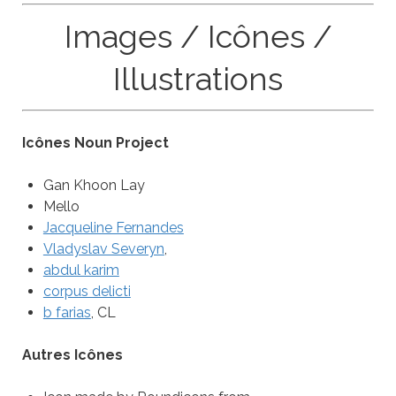
Images / Icônes /
Illustrations
Icônes Noun Project
Gan Khoon Lay
Mello
Jacqueline Fernandes
Vladyslav Severyn
,
abdul karim
corpus delicti
b farias
, CL
Autres Icônes