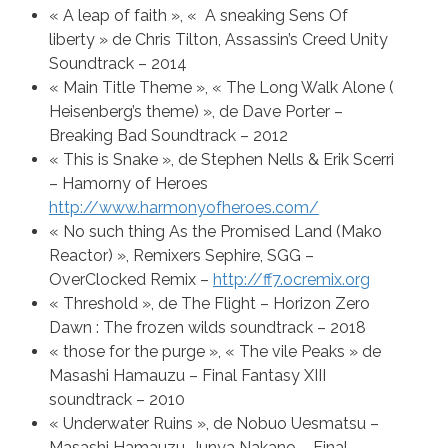
« A leap of faith », « A sneaking Sens Of
liberty » de Chris Tilton, Assassin’s Creed Unity
Soundtrack – 2014
« Main Title Theme », « The Long Walk Alone (
Heisenberg’s theme) », de Dave Porter –
Breaking Bad Soundtrack – 2012
« This is Snake », de Stephen Nells & Erik Scerri
– Hamorny of Heroes
http://www.harmonyofheroes.com/
« No such thing As the Promised Land (Mako
Reactor) », Remixers Sephire, SGG –
OverClocked Remix –
http://ff7.ocremix.org
« Threshold », de The Flight – Horizon Zero
Dawn : The frozen wilds soundtrack – 2018
« those for the purge », « The vile Peaks » de
Masashi Hamauzu – Final Fantasy XIII
soundtrack – 2010
« Underwater Ruins », de Nobuo Uesmatsu –
Masashi Hamauzu, Junya Nakano – Final