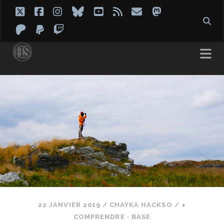
twitter
facebook
instagram
bluesky
youtube
rss
email
mastodon
patreon
paypal
twitch
22 JANVIER 2019
/
CHAYKA HACKSO
/
⬧
COMPRENDRE · BASE