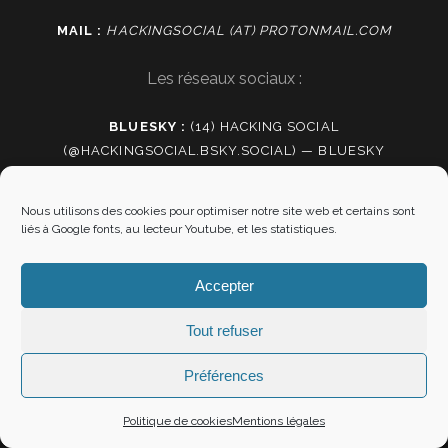
MAIL :
HACKINGSOCIAL (AT) PROTONMAIL.COM
Les réseaux sociaux :
BLUESKY :
(14) HACKING SOCIAL
(@HACKINGSOCIAL.BSKY.SOCIAL) — BLUESKY
MASTODON :
HTTPS://FRAMAPIAF.ORG/@HACKINGSOCIAL
Nous utilisons des cookies pour optimiser notre site web et certains sont
FACEBOOK
:
liés à Google fonts, au lecteur Youtube, et les statistiques.
HTTPS://WWW.FACEBOOK.COM/HACKINGSOCIALFR/
INSTAGRAM
:
HACKSO (@HORIZONS_HACKSO)
Accepter
THREADS
:
HTTPS://WWW.THREADS.NET/@HORIZONS_HACKSO
Tout refuser
Contenus :
Préférences
PEERTUBE :
HTTPS://SKEPTIKON.FR/VIDEO-
Politique de cookies
Mentions légales
CHANNELS/HORIZONS/VIDEOS