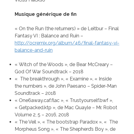
Musique générique de fin
« On the Run (the returners) » de Leitbur – Final
Fantasy VI : Balance and Ruin –
http://ocremix.org/album/46/final-fantasy-vi-
balance-and-ruin
« Witch of the Woods », de Bear McCreary –
God Of War Soundtrack – 2018
« The breakthrough », « Examine », « Inside
the numbers », de John Paesano – Spider-Man
Soundtrack – 2018
« One6away.caf.flac », « Trustyourself.bwf »,
« Getpacked.ktp », de Mac Quayle – Mr. Robot
Volume 2, 5 – 2016, 2018
« The Veil », « The bootstrap Paradox », « The
Morpheus Song », « The Shepherd’s Boy », de