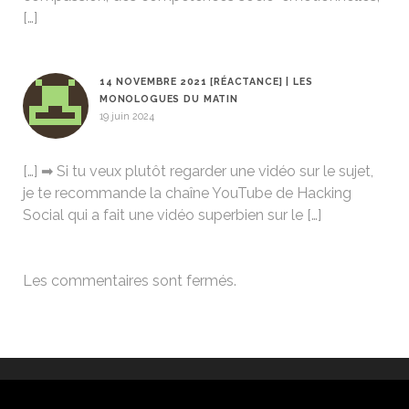
[…]
14 NOVEMBRE 2021 [RÉACTANCE] | LES
MONOLOGUES DU MATIN
19 juin 2024
[…] ➡ Si tu veux plutôt regarder une vidéo sur le sujet,
je te recommande la chaîne YouTube de Hacking
Social qui a fait une vidéo superbien sur le […]
Les commentaires sont fermés.