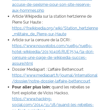
accuse-de-sexisme-pour-son-site-reserve-
aux-hommes.php
Article Wikipedia sur la station hertzienne de
Pierre Sur Haute :
https://fr.wikipedia.org/wiki/Station_hertzienne
_militaire_de_Pierre-sur-Haute
Article sur la censure de la DCRI :
https://www.nouvelobs.com/rue89/rue89-
hotel-wikipedia/20130406.RUE7534/la-dcri-
censure-une-page-de-wikipedia-succes-
assure.html
Dossier Mediapart : L’affaire Bettencourt
https://www.mediapart.fr/journal/international
/dossier/notre-dossier-laffaire-bettencourt
Pour aller plus loin:
quand les rebelles se
font exploiter, de Viciss Hackso,
https://www.hacking-
social.com/2014/11/18/quand-les-rebelles-