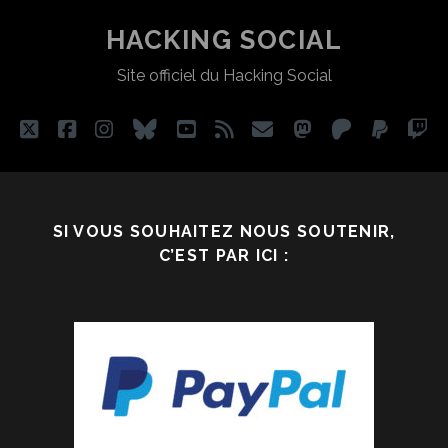
HACKING SOCIAL
Site officiel du Hacking Social
twitter
facebook
instagram
bluesky
youtube
rss
email
mastodon
patreon
paypa
tw
SI VOUS SOUHAITEZ NOUS SOUTENIR,
C’EST PAR ICI :