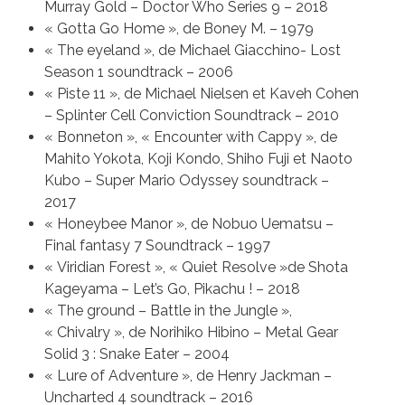
Murray Gold – Doctor Who Series 9 – 2018
« Gotta Go Home », de Boney M. – 1979
« The eyeland », de Michael Giacchino- Lost
Season 1 soundtrack – 2006
« Piste 11 », de Michael Nielsen et Kaveh Cohen
– Splinter Cell Conviction Soundtrack – 2010
« Bonneton », « Encounter with Cappy », de
Mahito Yokota, Koji Kondo, Shiho Fuji et Naoto
Kubo – Super Mario Odyssey soundtrack –
2017
« Honeybee Manor », de Nobuo Uematsu –
Final fantasy 7 Soundtrack – 1997
« Viridian Forest », « Quiet Resolve »de Shota
Kageyama – Let’s Go, Pikachu ! – 2018
« The ground – Battle in the Jungle »,
« Chivalry », de Norihiko Hibino – Metal Gear
Solid 3 : Snake Eater – 2004
« Lure of Adventure », de Henry Jackman –
Uncharted 4 soundtrack – 2016