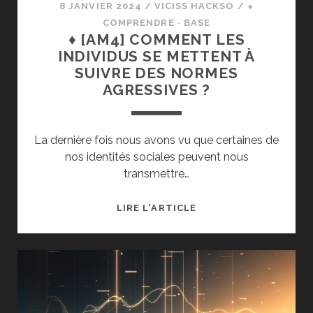
8 JANVIER 2024
/
VICISS HACKSO
/
⬧
COMPRENDRE · BASE
♦ [AM4] COMMENT LES
INDIVIDUS SE METTENT À
SUIVRE DES NORMES
AGRESSIVES ?
La dernière fois nous avons vu que certaines de
nos identités sociales peuvent nous
transmettre…
♦
LIRE L'ARTICLE
[AM4]
COMMENT
LES
INDIVIDUS
SE
METTENT