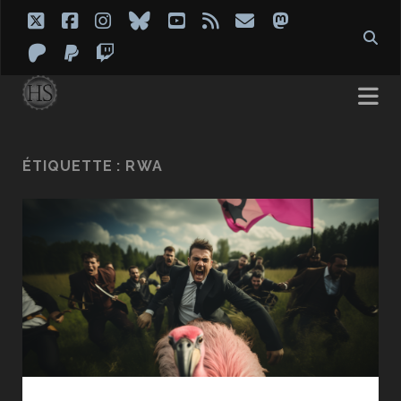
twitter
facebook
instagram
bluesky
youtube
rss
email
mastodon
patreon
paypal
twitch
ÉTIQUETTE :
RWA