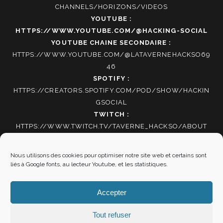
CHANNELS/HORIZONS/VIDEOS
YOUTUBE :
HTTPS://WWW.YOUTUBE.COM/@HACKING-SOCIAL
YOUTUBE CHAINE SECONDAIRE :
HTTPS://WWW.YOUTUBE.COM/@LATAVERNEHACKSO69
46
SPOTIFY :
HTTPS://CREATORS.SPOTIFY.COM/POD/SHOW/HACKIN
GSOCIAL
TWITCH :
HTTPS://WWW.TWITCH.TV/TAVERNE_HACKSO/ABOUT
TIKTOK
:
HTTPS://WWW.TIKTOK.COM/@HACKING_SOCIAL
Nous utilisons des cookies pour optimiser notre site web et certains sont
liés à Google fonts, au lecteur Youtube, et les statistiques.
Autres informations
Accepter
Mentions Légales
|
Politique de cookies
Tout refuser