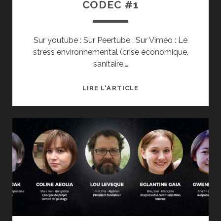
CODEC #1
Sur youtube : Sur Peertube : Sur Viméo : Le
stress environnemental (crise économique,
sanitaire,…
LIRE L'ARTICLE
LES
CRISES
NOUS
RENDENT-
ELLES
PLUS
AUTORITAIRES ?
CODEC
#1