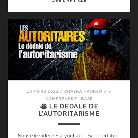
LIRE L'ARTICLE
LES
SOUMIS
AUTORITAIRES
–
LES
AUTORITAIRES
-
PARTIE 4
16 MARS 2022
/
CHAYKA HACKSO
/
⬧
COMPRENDRE · BASE
LE DÉDALE DE
L’AUTORITARISME
Nouvelle vidéo ! Sur youtube : Sur peertube :