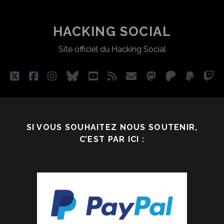
PUISSANCE,
MANUEL
D’AUTODÉTERMINATI
HACKING SOCIAL
RADICALE
Site officiel du Hacking Social
twitter
facebook
instagram
bluesky
youtube
rss
email
mastodon
patreon
paypa
tw
SI VOUS SOUHAITEZ NOUS SOUTENIR,
C’EST PAR ICI :