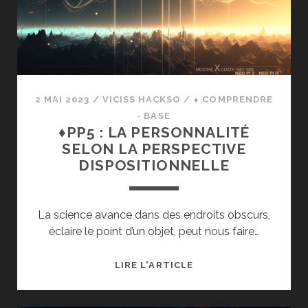
À
SUIVRE
DES
NORMES
AGRESSIVES ?
2 MAI 2023
/
VICISS HACKSO
/
⬧ COMPRENDRE
· BASE
♦PP5 : LA PERSONNALITÉ
SELON LA PERSPECTIVE
DISPOSITIONNELLE
La science avance dans des endroits obscurs,
éclaire le point d’un objet, peut nous faire…
♦PP5
LIRE L'ARTICLE
:
LA