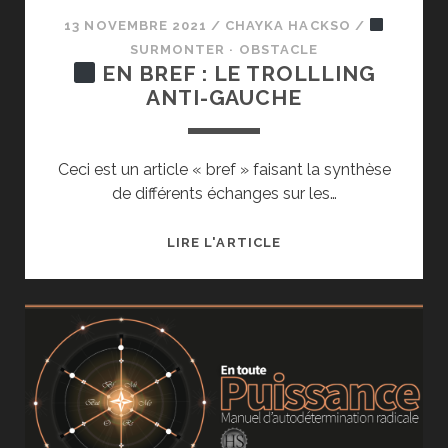
13 NOVEMBRE 2021
/
CHAYKA HACKSO
/
SURMONTER · OBSTACLE
EN BREF : LE TROLLLING
ANTI-GAUCHE
Ceci est un article « bref » faisant la synthèse
de différents échanges sur les…
LIRE L'ARTICLE
EN
BREF
:
LE
TROLLLING
ANTI-
GAUCHE