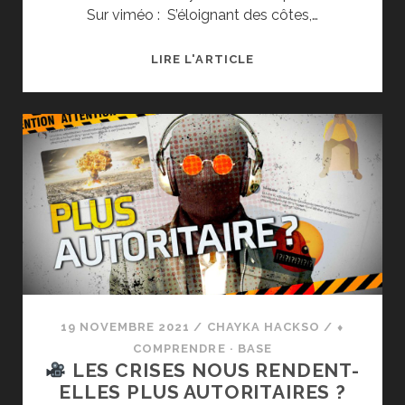
Sur viméo : S’éloignant des côtes,…
LIRE L'ARTICLE
LE
DÉDALE
DE
L’AUTORITARISME
19 NOVEMBRE 2021
/
CHAYKA HACKSO
/
⬧
COMPRENDRE · BASE
LES CRISES NOUS RENDENT-
ELLES PLUS AUTORITAIRES ?