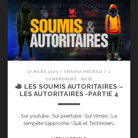
PERSONNALITÉ
SELON
LA
PERSPECTIVE
DISPOSITIONNELLE
17 MARS 2023
/
CHAYKA HACKSO
/
⬧
COMPRENDRE · BASE
LES SOUMIS AUTORITAIRES –
LES AUTORITAIRES -PARTIE 4
Sur youtube : Sur peertube : Sur Viméo : La
tempête s’approche ! Gull et Technicien…