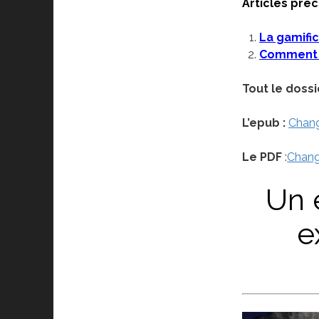
Articles préc
La gamific
Comment g
Tout le dossi
L’epub :
Chang
Le PDF
:
Chang
Un 
e