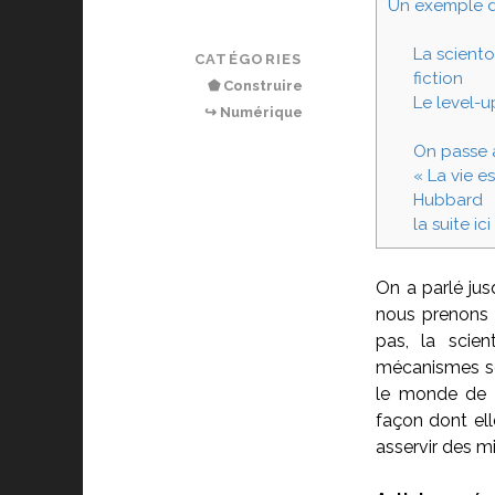
Un exemple d’
La scient
CATÉGORIES
fiction
⬟ Construire
Le level-u
↪ Numérique
On passe a
« La vie e
Hubbard
la suite ici
On a parlé jus
nous prenons 
pas, la scie
mécanismes so
le monde de l
façon dont ell
asservir des mi