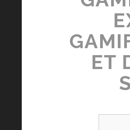
E
GAMI
ET 