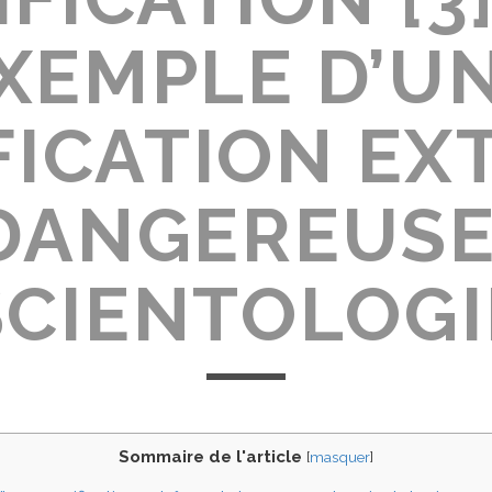
XEMPLE D’U
FICATION EX
DANGEREUSE
SCIENTOLOGI
Sommaire de l'article
[
masquer
]