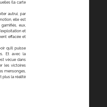
elles (la carte
ter autrui, par
otion, elle est
 gamifiés, eux,
’exploitation et
ment effacée et
ir qu’il puisse
es. Et avec la
 est vécue dans
er les victoires
 les mensonges,
t plus la réalité