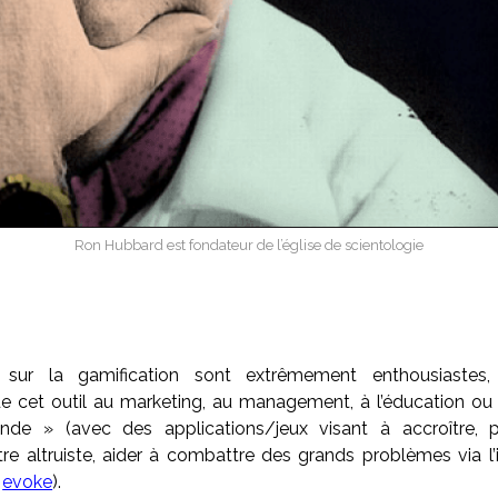
Ron Hubbard est fondateur de l’église de scientologie
 sur la gamification sont extrêmement enthousiastes, q
 de cet outil au marketing, au management, à l’éducation ou
de » (avec des applications/jeux visant à accroître, p
tre altruiste, aider à combattre des grands problèmes via l’
u
evoke
).