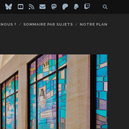
ebook
instagram
bluesky
youtube
rss
email
mastodon
patreon
paypal
twitch
-NOUS ?
SOMMAIRE PAR SUJETS
NOTRE PLAN