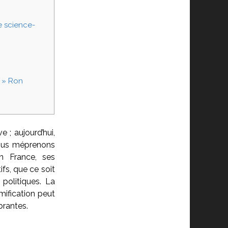
e science-
. » Ron
 ; aujourd’hui,
nous méprenons
n France, ses
s, que ce soit
politiques. La
mification peut
brantes.