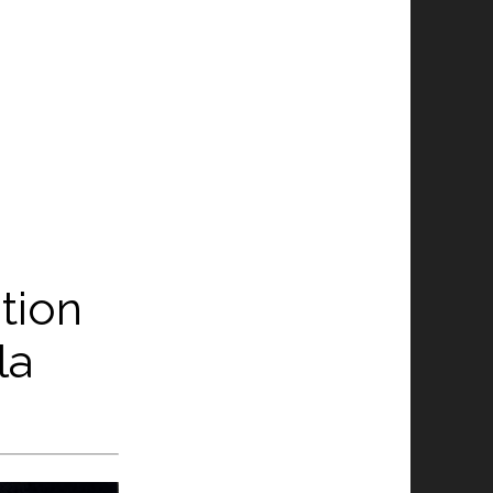
tion
la