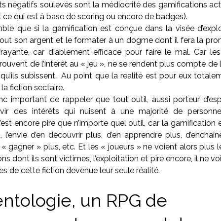
ts négatifs soulevés sont la médiocrité des gamifications actu
ut ce qui est à base de scoring ou encore de badges).
mble que si la gamification est conçue dans la visée d’exploi
tout son argent et le formater à un dogme dont il fera la prom
rayante, car diablement efficace pour faire le mal. Car les
ouvent de l’intérêt au « jeu », ne se rendent plus compte de l
u’ils subissent… Au point que la realité est pour eux totale
a fiction sectaire.
nc important de rappeler que tout outil, aussi porteur d’espo
rvir des intérêts qui nuisent à une majorité de personn
c’est encore pire que n’importe quel outil, car la gamification
rêt, l’envie d’en découvrir plus, d’en apprendre plus, d’enchaîn
« gagner » plus, etc. Et les « joueurs » ne voient alors plus
s dont ils sont victimes, l’exploitation et pire encore, il ne voi
es de cette fiction devenue leur seule réalité.
entologie, un RPG de