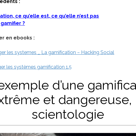
édents :
ation, ce qu’elle est, ce qu’elle n’est pas
amifier ?
er en ebooks :
er les systemes _ La gamification – Hacking Social
er les systèmes gamification 1.5
exemple d’une gamifica
xtrême et dangereuse, 
scientologie