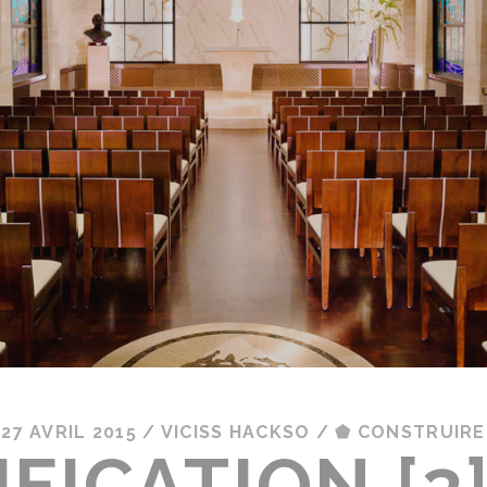
27 AVRIL 2015
/
VICISS HACKSO
/
⬟ CONSTRUIRE
FICATION [3]