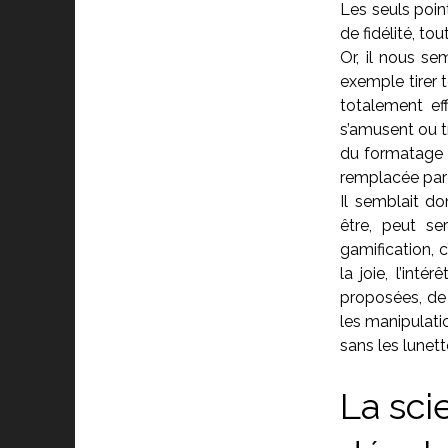
Les seuls poin
de fidélité, to
Or, il nous se
exemple tirer 
totalement eff
s’amusent ou tr
du formatage q
remplacée par l
Il semblait do
être, peut se
gamification, 
la joie, l’inté
proposées, de 
les manipulation
sans les lunett
La sci