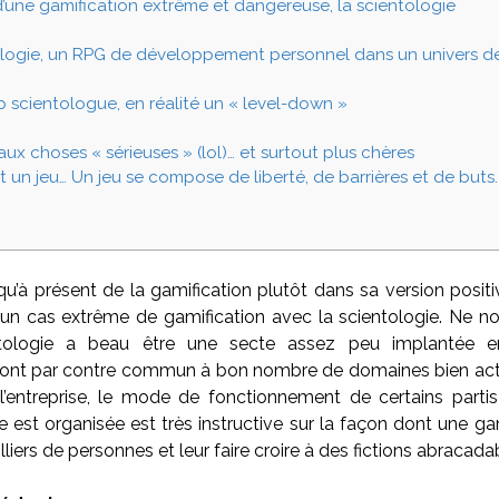
une gamification extrême et dangereuse, la scientologie
ologie, un RPG de développement personnel dans un univers d
p scientologue, en réalité un « level-down »
ux choses « sérieuses » (lol)… et surtout plus chères
st un jeu… Un jeu se compose de liberté, de barrières et de buts
qu’à présent de la gamification plutôt dans sa version positive
un cas extrême de gamification avec la scientologie. Ne 
ntologie a beau être une secte assez peu implantée e
nt par contre commun à bon nombre de domaines bien actif
’entreprise, le mode de fonctionnement de certains partis 
e est organisée est très instructive sur la façon dont une ga
lliers de personnes et leur faire croire à des fictions abracada