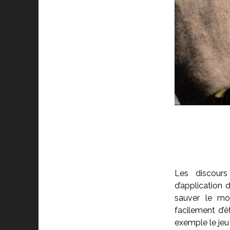
Les discours
d’application
sauver le mon
facilement d’ê
exemple le je