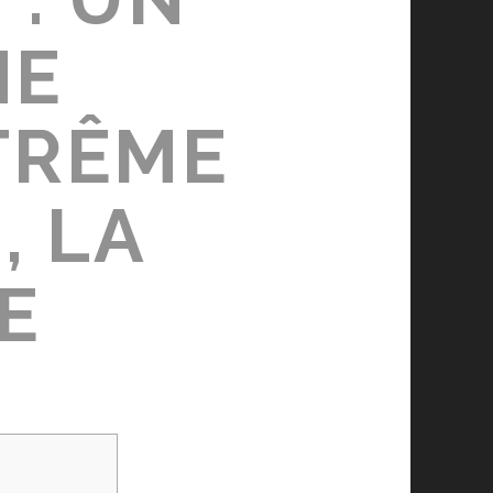
NE
TRÊME
, LA
E