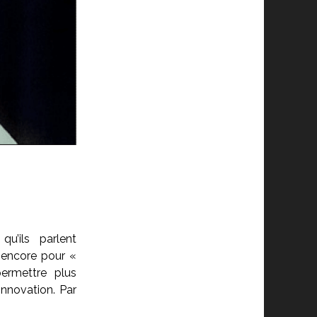
u’ils parlent
 encore pour «
ermettre plus
innovation. Par