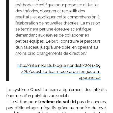
méthode scientifique pour proposer et tester
des théories, observer et recueillir des
résultats, et appliquer cette compréhension à
l’élaboration de nouvelles théories. La mission
se terminera par une épreuve scientifique
demandant aux élèves de collaborer en
petites équipes. Le but : construire le parcours
d’un faisceau jusqu’à une cible, en opérant au
moins cinq changements de direction.”
h
ttp://internetactu.blog.lemonde.fr/2011/09
/26/quest-to-learn-lecole-ou-lon-joue-a-
apprendre/
Le système Quest to learn a également des intérêts
énormes d’un point de vue social :
– il est bon pour
l’estime de soi
: ici pas de cancres,
pas d’étiquetages négatifs grâce au modèle du level