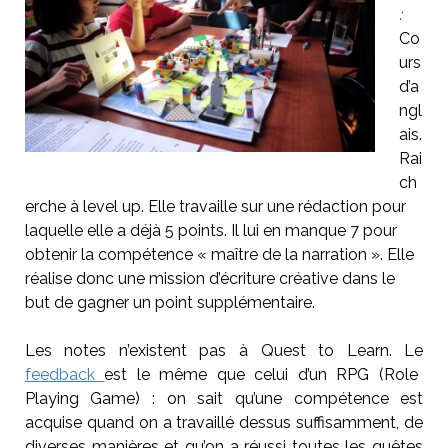
:
Co
urs
d’a
ngl
ais.
Rai
ch
erche à level up. Elle travaille sur une rédaction pour
laquelle elle a déjà 5 points. Il lui en manque 7 pour
obtenir la compétence « maître de la narration ». Elle
réalise donc une mission d’écriture créative dans le
but de gagner un point supplémentaire.
Les notes n’existent pas à Quest to Learn. Le
feedback
est le même que celui d’un RPG (Role
Playing Game) : on sait qu’une compétence est
acquise quand on a travaillé dessus suffisamment, de
diverses manières et qu’on a réussi toutes les quêtes