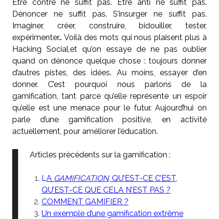
Être contre ne suffit pas. Être anti ne suffit pas.
Dénoncer ne suffit pas. S’insurger ne suffit pas.
Imaginer, créer, construire, bidouiller, tester,
expérimenter… Voilà des mots qui nous plaisent plus à
Hacking Social,et qu’on essaye de ne pas oublier
quand on dénonce quelque chose : toujours donner
d’autres pistes, des idées. Au moins, essayer d’en
donner. C’est pourquoi
nous parlons de la
gamification, tant parce qu’elle représente un espoir
qu’elle est une menace pour le futur. Aujourd’hui on
parle d’une gamification positive, en activité
actuellement, pour améliorer l’éducation.
Articles précédents sur la gamification :
L
A
GAMIFICATION
, QU’EST-CE C’EST,
QU’EST-CE QUE CELA N’EST PAS ?
COMMENT GAMIFIER ?
Un exemple d’une gamification extrême