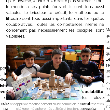
up. À l’inverse, « l’intello » n’existe plus vraiment : tout
le monde a ses points forts et ils sont tous aussi
valables, le bricoleur, le créatif, le matheux ou le
littéraire sont tous aussi importants dans les quêtes
collaboratives. Toutes les compétences, même ne
Ma
concernant pas nécessairement les disciples, sont
qu
valorisées.
l
ad
q
L
se
 pour
le
, la
le
dise,
– il est bon
vi
vité
pour la
é
ves
.
sociabilité
:
le
s ce
les élèves
pl
imule
sont
Ils ont appris le fonctionnement d’une cellule en la transformant en
in
cité (une métaphore très utilisée et très fonctionnelle).
, les
amenés à