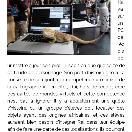
Rai
va
sur
un
PC
de
l’éc
ole
po
ur mettre à jour son profil, il s’agit en quelque sorte de
sa feuille de personnage. Son prof d’histoire géo lui a
conseillé de se rajouter la compétence « maîtrise de
la cartographie » : en effet, Rai, hors de l’école, crée
des cartes de mondes virtuels et cette compétence
n’est pas à ignorer. Il y a actuellement une quête
d’histoire, où un groupe d’élèves doit localiser des
objets ayant des origines africaines, et ces élèves
auraient bien besoin d’intégrer Rai dans leur équipe
afin de faire une carte de ces localisations. Ils pourront