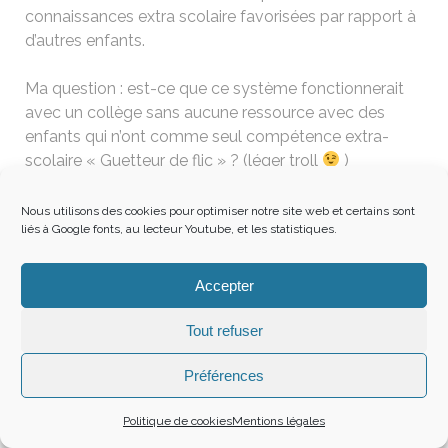
connaissances extra scolaire favorisées par rapport à
d’autres enfants.
Ma question : est-ce que ce système fonctionnerait
avec un collège sans aucune ressource avec des
enfants qui n’ont comme seul compétence extra-
scolaire « Guetteur de flic » ? (léger troll
)
Nous utilisons des cookies pour optimiser notre site web et certains sont
liés à Google fonts, au lecteur Youtube, et les statistiques.
VICISS0HACKSO
12 mai 2015
Accepter
C’est une école publique, ce qui est d’autant
Tout refuser
plus génial (cf le 2eme paragraphe aprés le
Préférences
grand titre)
Elle est financée par le
département d’éducation de New York, les
Politique de cookies
Mentions légales
enfants y vont juste après une simple