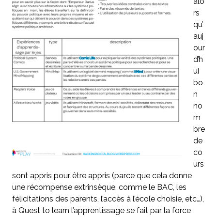
alo
rs
qu’
auj
our
d’h
ui
bo
n
no
m
bre
de
co
urs
sont appris pour être appris (parce que cela donne
une récompense extrinsèque, comme le BAC, les
félicitations des parents, l’accès à l’école choisie, etc…),
à Quest to learn l’apprentissage se fait par la force