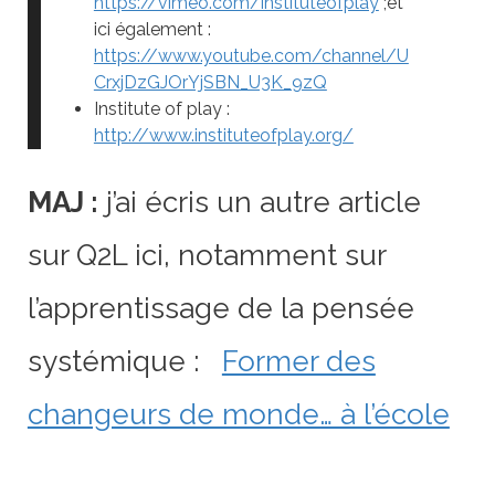
https://vimeo.com/instituteofplay
;et
ici également :
https://www.youtube.com/channel/U
CrxjDzGJOrYjSBN_U3K_9zQ
Institute of play :
http://www.instituteofplay.org/
MAJ :
j’ai écris un autre article
sur Q2L ici, notamment sur
l’apprentissage de la pensée
systémique :
Former des
changeurs de monde… à l’école