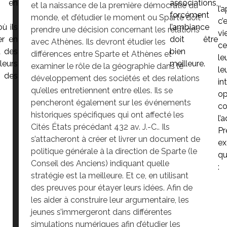
e en
associations,
et la naissance de la première démocratie du
l’
forcément
monde, et d’étudier le moment ou Sparte doit
c’
ù ils
l’ambiance
prendre une décision concernant les relations
vi
er en
doit être
avec Athènes. Ils devront étudier les
c
à des
bien
différences entre Sparte et Athènes et
le
eurs
meilleure.
examiner le rôle de la géographie dans le
l
 des
développement des sociétés et des relations
in
qu’elles entretiennent entre elles. Ils se
op
pencheront également sur les événements
co
historiques spécifiques qui ont affecté les
l’
Cités États précédant 432 av. J.-C.. Ils
P
s’attacheront à créer et livrer un document de
ex
politique générale à la direction de Sparte (le
qu
Conseil des Anciens) indiquant quelle
:
stratégie est la meilleure. Et ce, en utilisant
des preuves pour étayer leurs idées. Afin de
les aider à construire leur argumentaire, les
jeunes s’immergeront dans différentes
simulations numériques afin d’étudier les