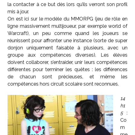
la contacter à ce but dès lors qu’ils verront son profil
mis à jour.
On est ici sur le modèle du MMORPG (jeu de rôle en
ligne massivement multijoueur, par exemple world of
Warcraft), un peu comme quand les joueurs se
réunissent pour affronter une instance (sorte de super
donjon uniquement faisable à plusieurs, avec un
groupe aux compétences diverses). Les élèves
doivent collaborer, s’entraider, unir leurs compétences
différentes pour terminer les quêtes : les différences
de chacun sont précieuses, et même les
compétences hors circuit scolaire sont reconnues.
14
h1
5
:
Co
m
me