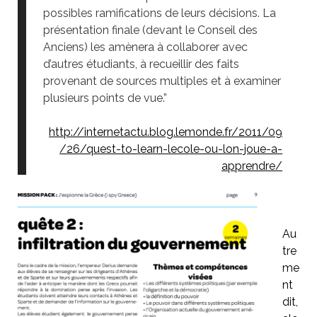
possibles ramifications de leurs décisions. La
présentation finale (devant le Conseil des
Anciens) les amènera à collaborer avec
d’autres étudiants, à recueillir des faits
provenant de sources multiples et à examiner
plusieurs points de vue.”
http://internetactu.blog.lemonde.fr/2011/09
/26/quest-to-learn-lecole-ou-lon-joue-a-
apprendre/
Au
tre
me
nt
dit,