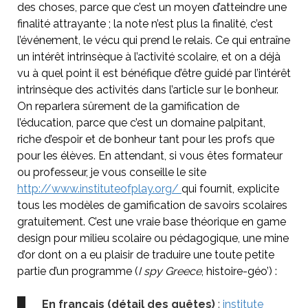
des choses, parce que c’est un moyen d’atteindre une
finalité attrayante ; la note n’est plus la finalité, c’est
l’événement, le vécu qui prend le relais. Ce qui entraîne
un intérêt intrinsèque à l’activité scolaire, et on a déjà
vu à quel point il est bénéfique d’être guidé par l’intérêt
intrinsèque des activités dans l’article sur le bonheur.
On reparlera sûrement de la gamification de
l’éducation, parce que c’est un domaine palpitant,
riche d’espoir et de bonheur tant pour les profs que
pour les élèves. En attendant, si vous êtes formateur
ou professeur, je vous conseille le site
http://www.instituteofplay.org/
qui fournit, explicite
tous les modèles de gamification de savoirs scolaires
gratuitement. C’est une vraie base théorique en game
design pour milieu scolaire ou pédagogique, une mine
d’or dont on a eu plaisir de traduire une toute petite
partie d’un programme (
I spy Greece
, histoire-géo’) :
En français (détail des quêtes)
:
institute