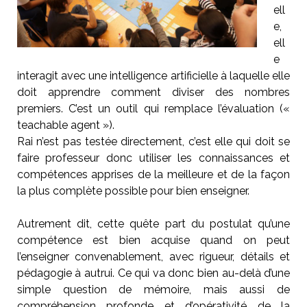
ell
e,
ell
e
interagit avec une intelligence artificielle à laquelle elle
doit apprendre comment diviser des nombres
premiers. C’est un outil qui remplace l’évaluation («
teachable agent »).
Rai n’est pas testée directement, c’est elle qui doit se
faire professeur donc utiliser les connaissances et
compétences apprises de la meilleure et de la façon
la plus complète possible pour bien enseigner.
Autrement dit, cette quête part du postulat qu’une
compétence est bien acquise quand on peut
l’enseigner convenablement, avec rigueur, détails et
pédagogie à autrui. Ce qui va donc bien au-delà d’une
simple question de mémoire, mais aussi de
compréhension profonde et d’opérativité de la