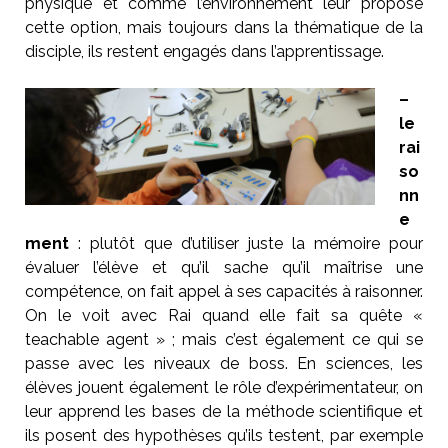
physique et comme l’environnement leur propose
cette option, mais toujours dans la thématique de la
disciple, ils restent engagés dans l’apprentissage.
–
le
rai
so
nn
e
ment
: plutôt que d’utiliser juste la mémoire pour
évaluer l’élève et qu’il sache qu’il maîtrise une
compétence, on fait appel à ses capacités à raisonner.
On le voit avec Rai quand elle fait sa quête «
teachable agent » ; mais c’est également ce qui se
passe avec les niveaux de boss. En sciences, les
élèves jouent également le rôle d’expérimentateur, on
leur apprend les bases de la méthode scientifique et
ils posent des hypothèses qu’ils testent, par exemple