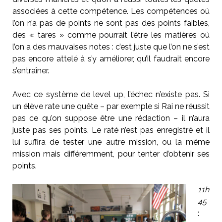
associées à cette compétence. Les compétences où
l’on n’a pas de points ne sont pas des points faibles,
des « tares » comme pourrait l’être les matières où
l’on a des mauvaises notes : c’est juste que l’on ne s’est
pas encore attelé à s’y améliorer, qu’il faudrait encore
s’entraîner.
Avec ce système de level up, l’échec n’existe pas. Si
un élève rate une quête – par exemple si Rai ne réussit
pas ce qu’on suppose être une rédaction – il n’aura
juste pas ses points. Le raté n’est pas enregistré et il
lui suffira de tester une autre mission, ou la même
mission mais différemment, pour tenter d’obtenir ses
points.
11h
45
: