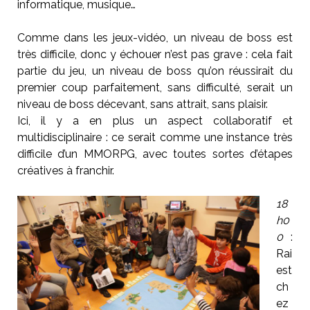
informatique, musique…
Comme dans les jeux-vidéo, un niveau de boss est
très difficile, donc y échouer n’est pas grave : cela fait
partie du jeu, un niveau de boss qu’on réussirait du
premier coup parfaitement, sans difficulté, serait un
niveau de boss décevant, sans attrait, sans plaisir.
Ici, il y a en plus un aspect collaboratif et
multidisciplinaire : ce serait comme une instance très
difficile d’un MMORPG, avec toutes sortes d’étapes
créatives à franchir.
18
h0
0
:
Rai
est
ch
ez